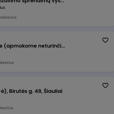
Vyriausiasis automatizavimo sprendimų vystytojas (-a) (Vilnius, LT)
ius
mokesčius
Konditeris (-ė) Vilniuje (apmokome neturinčius patirties)
okesčius
, Birutės g. 49, Šiauliai
okesčius