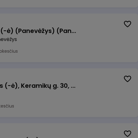
Manevrų operatorius (-ė) (Panevėžys) (Panevėžys, LT)
evėžys
okesčius
Taromato operatorius (-ė), Keramikų g. 30, Neveronys
kesčius