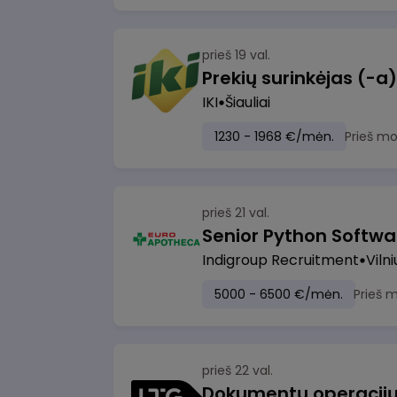
prieš 19 val.
IKI
Šiauliai
1230 - 1968 €/mėn.
Prieš m
prieš 21 val.
Senior Python Softwa
Indigroup Recruitment
Vilni
5000 - 6500 €/mėn.
Prieš 
prieš 22 val.