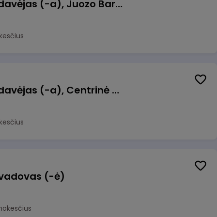
Kasininkas (-ė) - pardavėjas (-a), Juozo Bartašiaus g. 1, Utena
kesčius
Kasininkas (-ė) - pardavėjas (-a), Centrinė g. 62, Galgiai
kesčius
 vadovas (-ė)
mokesčius