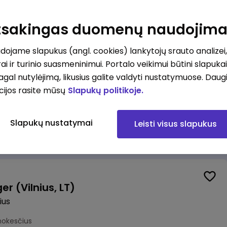
alistas (-ė) (Vilnius, LT)
ius
Atsakingas duomenų naudojim
okesčius
ojame slapukus (angl. cookies) lankytojų srauto analizei,
ai ir turinio suasmeninimui. Portalo veikimui būtini slapuka
pagal nutylėjimą, likusius galite valdyti nustatymuose. Daug
cijos rasite mūsų
Slapukų politikoje.
Veiklos atsparumo departamento vadovė (-as)
Slapukų nustatymai
Leisti visus slapukus
mokesčius
r (Vilnius, LT)
ius
mokesčius