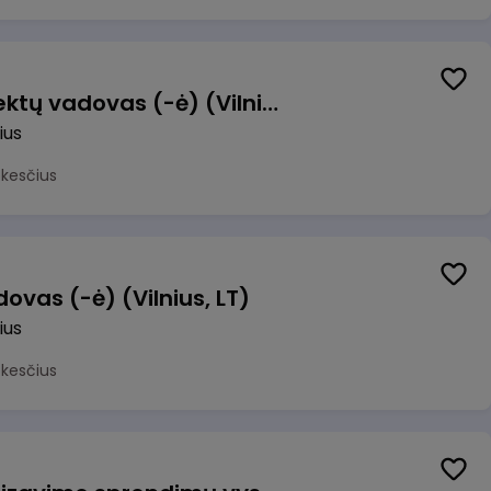
Transformacijos projektų vadovas (-ė) (Vilnius, LT)
ius
okesčius
ovas (-ė) (Vilnius, LT)
ius
okesčius