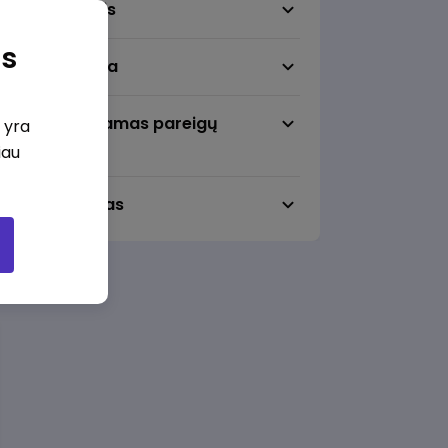
Darbo sritis
as
Darbo vieta
Pageidaujamas pareigų
i yra
lygmuo
iau
Darbo laikas