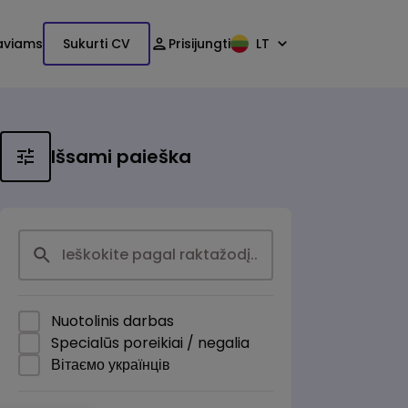
aviams
Sukurti CV
Prisijungti
LT
Išsami paieška
Nuotolinis darbas
Specialūs poreikiai / negalia
Вітаємо українців