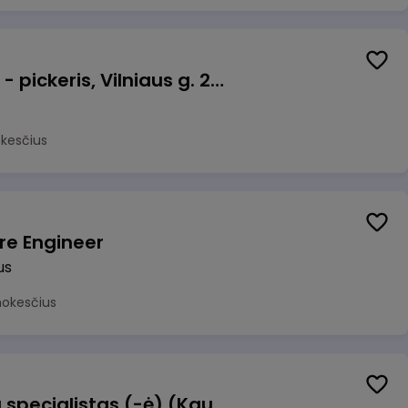
Prekių surinkėjas (-a) - pickeris, Vilniaus g. 220 - 1, Šiauliai
okesčius
re Engineer
us
mokesčius
Dokumentų operacijų specialistas (-ė) (Kaunas) (Kaunas, LT)