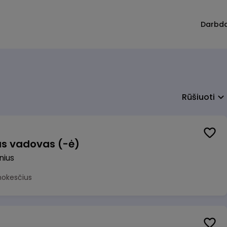
Darbd
Rūšiuoti
us vadovas (-ė)
lnius
mokesčius