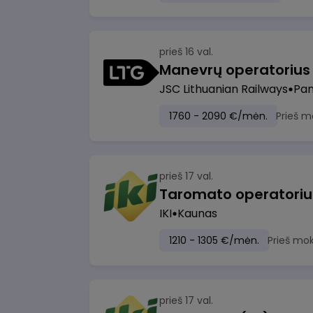
prieš 16 val.
JSC Lithuanian Railways
Pan
1760 - 2090 €/mėn.
Prieš m
prieš 17 val.
IKI
Kaunas
1210 - 1305 €/mėn.
Prieš mo
prieš 17 val.