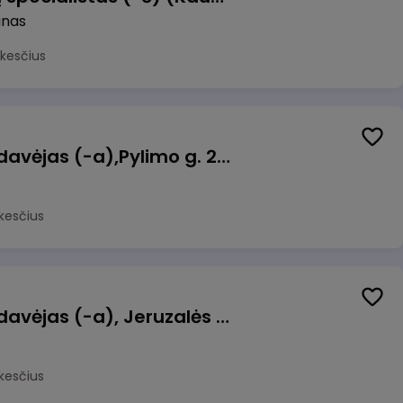
unas
kesčius
Kasininkas (-ė) - pardavėjas (-a),Pylimo g. 21, Vilnius
kesčius
Kasininkas (-ė) - pardavėjas (-a), Jeruzalės g. 17, Vilnius
kesčius