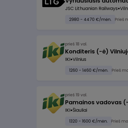
JSC Lithuanian Railways
Viln
2980 - 4470 €/mėn.
Prieš 
prieš 18 val.
IKI
Vilnius
1260 - 1460 €/mėn.
Prieš m
prieš 19 val.
Pamainos vadovas (-ė)
IKI
Šiauliai
1320 - 1600 €/mėn.
Prieš m