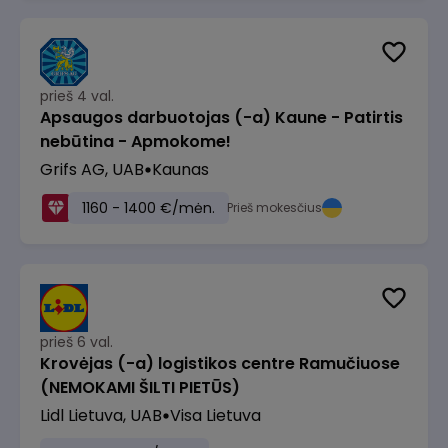
prieš 4 val.
Apsaugos darbuotojas (-a) Kaune - Patirtis
nebūtina - Apmokome!
Grifs AG, UAB
Kaunas
1160 - 1400 €/mėn.
Prieš mokesčius
prieš 6 val.
Krovėjas (-a) logistikos centre Ramučiuose
(NEMOKAMI ŠILTI PIETŪS)
Lidl Lietuva, UAB
Visa Lietuva