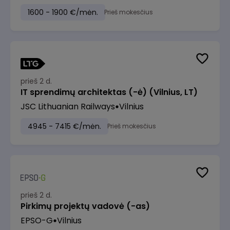
1600 - 1900 €/mėn.
Prieš mokesčius
prieš 2 d.
IT sprendimų architektas (-ė) (Vilnius, LT)
JSC Lithuanian Railways
Vilnius
4945 - 7415 €/mėn.
Prieš mokesčius
prieš 2 d.
Pirkimų projektų vadovė (-as)
EPSO-G
Vilnius