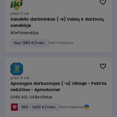
prieš 3 val.
Sandėlio darbininkas (-ė) Vaisių ir daržovių
sandėlyje
IKI
Panevėžys
Nuo 1280 €/mėn.
Prieš mokesčius
prieš 4 val.
Apsaugos darbuotojas (-a) Vilniuje - Patirtis
nebūtina - Apmokome!
Grifs AG, UAB
Vilnius
1160 - 1400 €/mėn.
Prieš mokesčius