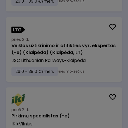
2610 - 3910 €/mėn.
Prieš mokesčius
prieš 2 d.
Veiklos užtikrinimo ir atitikties vyr. ekspertas
(-ė) (Klaipėda) (Klaipėda, LT)
JSC Lithuanian Railways
Klaipėda
2610 - 3910 €/mėn.
Prieš mokesčius
prieš 2 d.
Pirkimų specialistas (-ė)
IKI
Vilnius