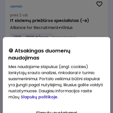
prieš 2 val.
IT sistemų priežiūros specialistas (-ė)
Alliance for Recruitment
Vilnius
1700 - 2000 €/mėn.
Prieš mokesčius
🍪 Atsakingas duomenų
naudojimas
Mes naudojame slapukus (angl. cookies)
liko 1 d.
lankytojų srauto analizei, rinkodarai ir turinio
PARDUOTUVĖS DIREKTORIUS (-Ė) ŠIAULIUOSE
suasmeninimui. Portalo veikimui būtini slapukai
Alliance for Recruitment
Šiauliai
yra įjungti pagal nutylėjimą, likusius galite valdyti
nustatymuose. Daugiau informacijos rasite
2530 - 3160 €/mėn.
Prieš mokesčius
mūsų
Slapukų politikoje.
Slapukų nustatymai