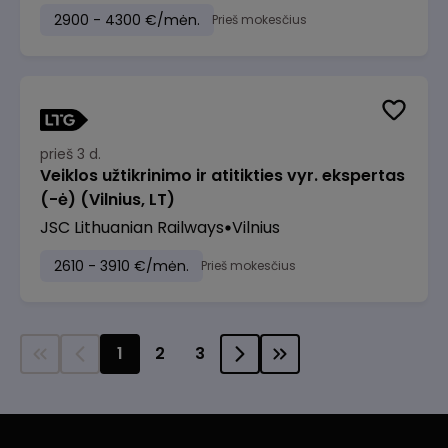
2900 - 4300 €/mėn.
Prieš mokesčius
prieš 3 d.
Veiklos užtikrinimo ir atitikties vyr. ekspertas
(-ė) (Vilnius, LT)
JSC Lithuanian Railways
Vilnius
2610 - 3910 €/mėn.
Prieš mokesčius
1
2
3