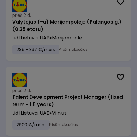
prieš 2 d.
Valytojas (-a) Marijampolėje (Palangos g.)
(0,25 etatu)
Lidl Lietuva, UAB
Marijampolė
289 - 337 €/mėn.
Prieš mokesčius
prieš 2 d.
Talent Development Project Manager (fixed
term - 1.5 years)
Lidl Lietuva, UAB
Vilnius
2900 €/mėn.
Prieš mokesčius