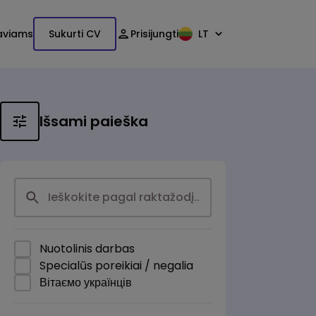
aviams
Sukurti CV
Prisijungti
LT
Išsami paieška
Nuotolinis darbas
Specialūs poreikiai / negalia
Вітаємо українців