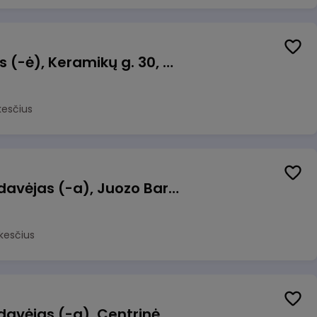
Taromato operatorius (-ė), Keramikų g. 30, Neveronys
kesčius
Kasininkas (-ė) - pardavėjas (-a), Juozo Bartašiaus g. 1, Utena
kesčius
Kasininkas (-ė) - pardavėjas (-a), Centrinė g. 62, Galgiai