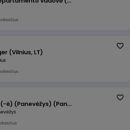
Veiklos atsparumo departamento vadovė (-as)
mokesčius
r (Vilnius, LT)
ius
mokesčius
Manevrų operatorius (-ė) (Panevėžys) (Panevėžys, LT)
evėžys
okesčius