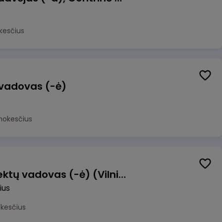
kesčius
 vadovas (-ė)
mokesčius
Transformacijos projektų vadovas (-ė) (Vilnius, LT)
ius
okesčius