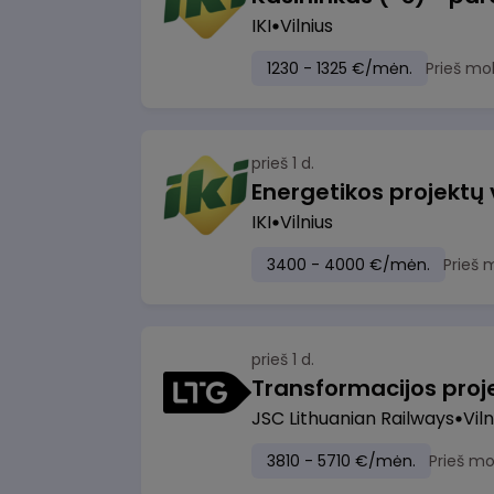
IKI
Vilnius
1230 - 1325 €/mėn.
Prieš mo
prieš 1 d.
Energetikos projektų
IKI
Vilnius
3400 - 4000 €/mėn.
Prieš 
prieš 1 d.
JSC Lithuanian Railways
Viln
3810 - 5710 €/mėn.
Prieš m