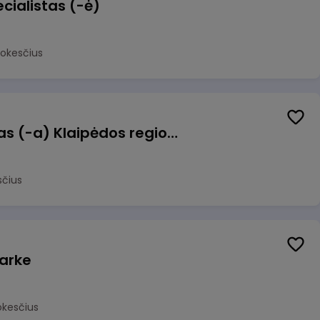
cialistas (-ė)
mokesčius
Pagalbinis darbuotojas (-a) Klaipėdos regioninėje kepykloje (indų plovime)
sčius
arke
okesčius