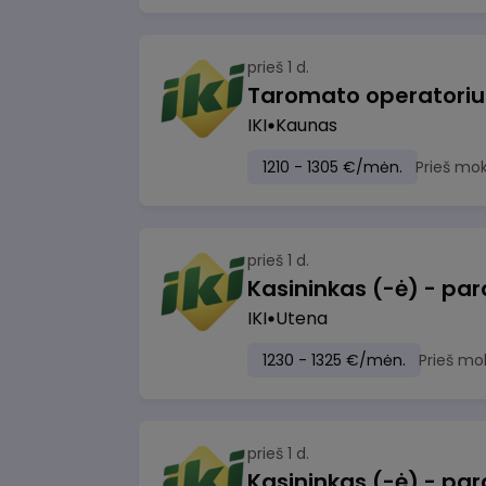
prieš 1 d.
IKI
Kaunas
1210 - 1305 €/mėn.
Prieš mo
prieš 1 d.
IKI
Utena
1230 - 1325 €/mėn.
Prieš mo
prieš 1 d.