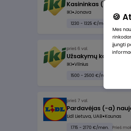
IKI
Jonava
🍪 
1230 - 1325 €/mėn.
Prieš mo
Mes naud
rinkodar
įjungti 
prieš 6 val.
informa
IKI
Vilnius
1500 - 2500 €/mėn.
Prieš m
prieš 7 val.
Lidl Lietuva, UAB
Kaunas
1715 - 2170 €/mėn.
Prieš mo