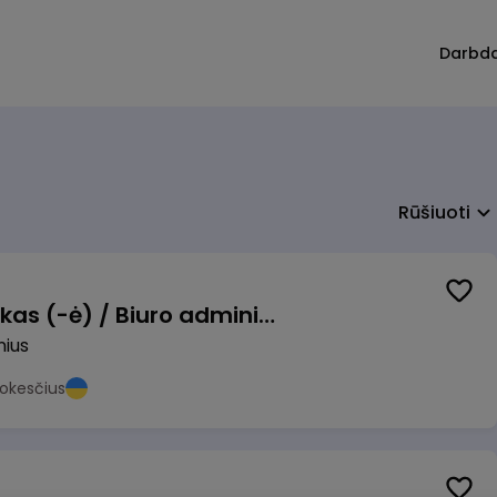
Darbd
Rūšiuoti
Pardavimų vadybininkas (-ė) / Biuro administratorius (-ė) (B2B)
nius
okesčius