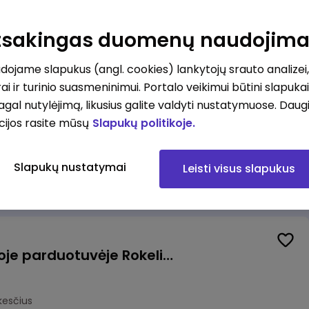
Kasininkas (-ė) - pardavėjas (-a), J. Basanavičiaus g. 6, Jonava
Atsakingas duomenų naudojim
kesčius
ojame slapukus (angl. cookies) lankytojų srauto analizei,
ai ir turinio suasmeninimui. Portalo veikimui būtini slapuka
pagal nutylėjimą, likusius galite valdyti nustatymuose. Daug
cijos rasite mūsų
Slapukų politikoje.
Užsakymų komplektuotojas (-a) Vilniuje (Gariūnai)
Slapukų nustatymai
Leisti visus slapukus
okesčius
Pardavėjas (-a) naujoje parduotuvėje Rokeliuose (NEMOKAMAS TRANSPORTAS)
kesčius