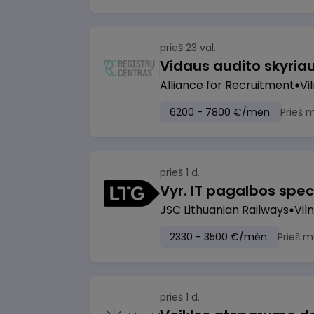
prieš 23 val.
Vidaus audito skyria
Alliance for Recruitment
Vi
6200 - 7800 €/mėn.
Prieš 
prieš 1 d.
Vyr. IT pagalbos speci
JSC Lithuanian Railways
Viln
2330 - 3500 €/mėn.
Prieš m
prieš 1 d.