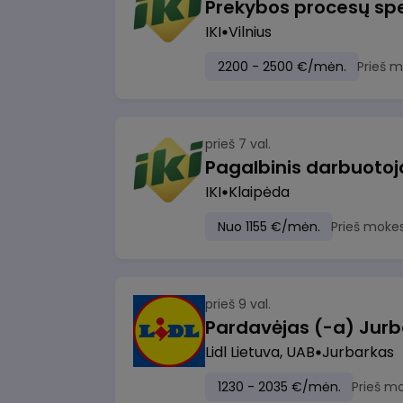
Prekybos procesų spe
IKI
Vilnius
2200 - 2500 €/mėn.
Prieš 
prieš 7 val.
IKI
Klaipėda
Nuo 1155 €/mėn.
Prieš moke
prieš 9 val.
Pardavėjas (-a) Jurb
Lidl Lietuva, UAB
Jurbarkas
1230 - 2035 €/mėn.
Prieš m