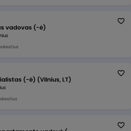
us vadovas (-ė)
lnius
mokesčius
alistas (-ė) (Vilnius, LT)
ius
okesčius