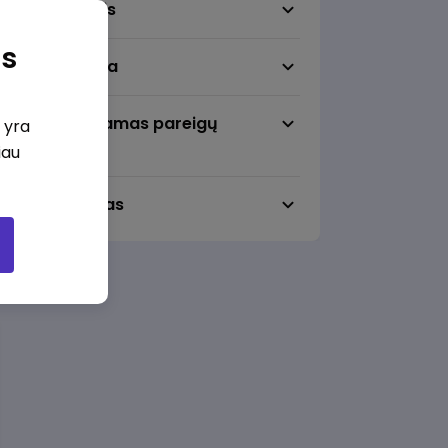
Darbo sritis
as
Darbo vieta
Pageidaujamas pareigų
i yra
lygmuo
iau
Darbo laikas