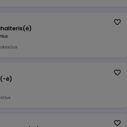
halteris(ė)
lnius
mokesčius
 (-ė)
sčius