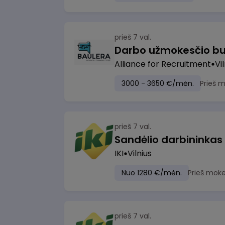
prieš 7 val.
Darbo užmokesčio bu
Alliance for Recruitment
Vi
3000 - 3650 €/mėn.
Prieš 
prieš 7 val.
Sandėlio darbininkas
IKI
Vilnius
Nuo 1280 €/mėn.
Prieš moke
prieš 7 val.