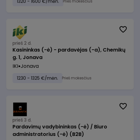
1320 - 1600 €/mėn.
Prieš mokesčius
prieš 2 d.
Kasininkas (-ė) - pardavėjas (-a), Chemikų
g. 1, Jonava
IKI
Jonava
1230 - 1325 €/mėn.
Prieš mokesčius
prieš 3 d.
Pardavimų vadybininkas (-ė) / Biuro
administratorius (-ė) (B2B)