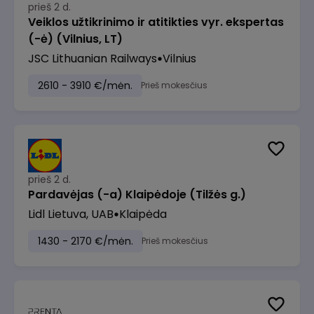
prieš 2 d.
Veiklos užtikrinimo ir atitikties vyr. ekspertas
(-ė) (Vilnius, LT)
JSC Lithuanian Railways
Vilnius
2610 - 3910 €/mėn.
Prieš mokesčius
prieš 2 d.
Pardavėjas (-a) Klaipėdoje (Tilžės g.)
Lidl Lietuva, UAB
Klaipėda
1430 - 2170 €/mėn.
Prieš mokesčius