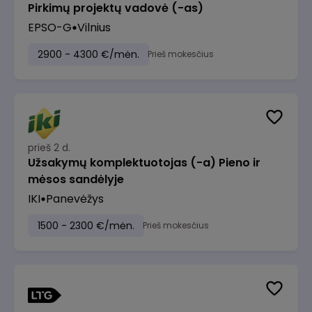
Pirkimų projektų vadovė (-as)
EPSO-G
Vilnius
2900 - 4300 €/mėn.
Prieš mokesčius
prieš 2 d.
Užsakymų komplektuotojas (-a) Pieno ir
mėsos sandėlyje
IKI
Panevėžys
1500 - 2300 €/mėn.
Prieš mokesčius