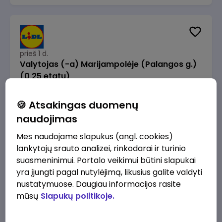
prieš 1 d.
Valytojas (-a) Marijampolėje (Palangos g.)
(0,25 etatu)
Lidl Lietuva, UAB
Marijampolė
🍪 Atsakingas duomenų
289 - 337 €/mėn.
Prieš mokesčius
naudojimas
Mes naudojame slapukus (angl. cookies)
lankytojų srauto analizei, rinkodarai ir turinio
suasmeninimui. Portalo veikimui būtini slapukai
yra įjungti pagal nutylėjimą, likusius galite valdyti
prieš 1 d.
nustatymuose. Daugiau informacijos rasite
Talent Development Project Manager (fixed
mūsų
Slapukų politikoje.
term - 1.5 years)
Lidl Lietuva, UAB
Vilnius