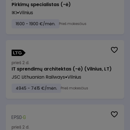
Pirkimų specialistas (-ė)
IKI
Vilnius
1600 - 1900 €/mėn.
Prieš mokesčius
prieš 2 d.
IT sprendimų architektas (-ė) (Vilnius, LT)
JSC Lithuanian Railways
Vilnius
4945 - 7415 €/mėn.
Prieš mokesčius
prieš 2 d.