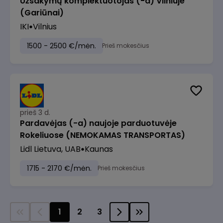
Užsakymų komplektuotojas (-a) Vilniuje
(Gariūnai)
IKI
Vilnius
1500 - 2500 €/mėn.
Prieš mokesčius
prieš 3 d.
Pardavėjas (-a) naujoje parduotuvėje
Rokeliuose (NEMOKAMAS TRANSPORTAS)
Lidl Lietuva, UAB
Kaunas
1715 - 2170 €/mėn.
Prieš mokesčius
1
2
3