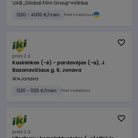
UAB „Global Film Group“
Vilnius
1200 - 4000 €/mėn.
Prieš mokesčius
prieš 3 d.
Kasininkas (-ė) - pardavėjas (-a), J.
Basanavičiaus g. 6, Jonava
IKI
Jonava
1230 - 1325 €/mėn.
Prieš mokesčius
prieš 3 d.