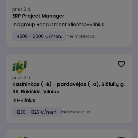
prieš 2 d.
ERP Project Manager
Indigroup Recruitment klientas
Vilnius
4500 - 6000 €/mėn.
Prieš mokesčius
prieš 2 d.
Kasininkas (-ė) - pardavėjas (-a), Bičiulių g.
36, Bukiškis, Vilnius
IKI
Vilnius
1230 - 1325 €/mėn.
Prieš mokesčius