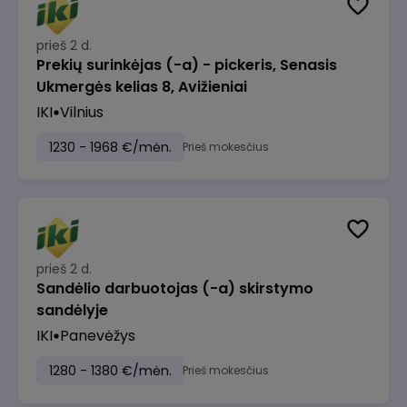
prieš 2 d.
Prekių surinkėjas (-a) - pickeris, Senasis
Ukmergės kelias 8, Avižieniai
IKI
Vilnius
1230 - 1968 €/mėn.
Prieš mokesčius
prieš 2 d.
Sandėlio darbuotojas (-a) skirstymo
sandėlyje
IKI
Panevėžys
1280 - 1380 €/mėn.
Prieš mokesčius