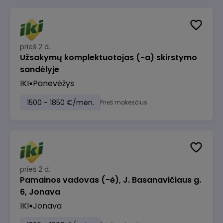
prieš 2 d.
Užsakymų komplektuotojas (-a) skirstymo
sandėlyje
IKI
Panevėžys
1500 - 1850 €/mėn.
Prieš mokesčius
prieš 2 d.
Pamainos vadovas (-ė), J. Basanavičiaus g.
6, Jonava
IKI
Jonava