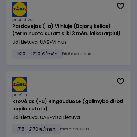
prieš 9 val.
Pardavėjas (-a) Vilniuje (Bajorų kelias)
(terminuota sutartis iki 3 mėn. laikotarpiui)
Lidl Lietuva, UAB
Vilnius
1530 - 2220 €/mėn.
Prieš mokesčius
prieš 1 d.
Krovėjas (-a) Ringauduose (galimybė dirbti
nepilnu etatu)
Lidl Lietuva, UAB
Visa Lietuva
1715 - 2170 €/mėn.
Prieš mokesčius