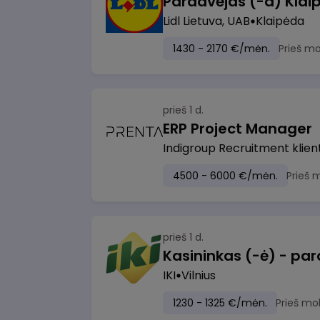
Pardavėjas (-a) Klaip
Lidl Lietuva, UAB
Klaipėda
1430 - 2170 €/mėn.
Prieš m
prieš 1 d.
ERP Project Manager
Indigroup Recruitment klien
4500 - 6000 €/mėn.
Prieš 
prieš 1 d.
IKI
Vilnius
1230 - 1325 €/mėn.
Prieš mo