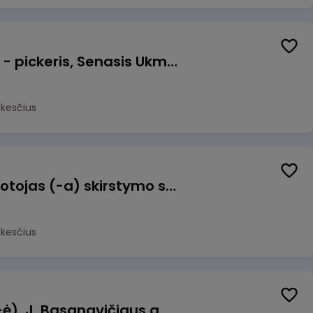
Prekių surinkėjas (-a) - pickeris, Senasis Ukmergės kelias 8, Avižieniai
okesčius
Užsakymų komplektuotojas (-a) skirstymo sandėlyje
okesčius
Pamainos vadovas (-ė), J. Basanavičiaus g. 6, Jonava