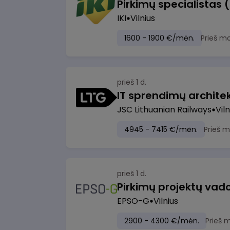
Pirkimų specialistas 
IKI
Vilnius
1600 - 1900 €/mėn.
Prieš m
prieš 1 d.
IT sprendimų architekt
JSC Lithuanian Railways
Viln
4945 - 7415 €/mėn.
Prieš 
prieš 1 d.
Pirkimų projektų vad
EPSO-G
Vilnius
2900 - 4300 €/mėn.
Prieš 