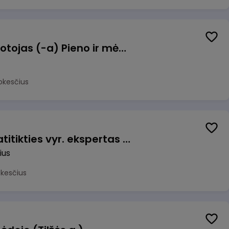
Užsakymų komplektuotojas (-a) Pieno ir mėsos sandėlyje
okesčius
Veiklos užtikrinimo ir atitikties vyr. ekspertas (-ė) (Vilnius, LT)
ius
okesčius