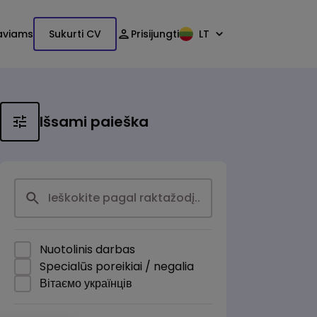
aviams
Sukurti CV
Prisijungti
LT
Išsami paieška
Nuotolinis darbas
Specialūs poreikiai / negalia
Вітаємо українців