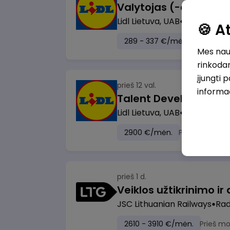
Lidl Lietuva, UAB
Marijampol
🍪 
289 - 337 €/mėn.
Prieš mok
Mes naud
rinkodar
įjungti 
prieš 12 val.
informa
Lidl Lietuva, UAB
Vilnius
2900 €/mėn.
Prieš mokesči
prieš 1 d.
JSC Lithuanian Railways
Radv
2610 - 3910 €/mėn.
Prieš m