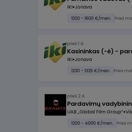
IKI
Jonava
1320 - 1600 €/mėn.
Prieš m
prieš 1 d.
IKI
Jonava
1230 - 1325 €/mėn.
Prieš mo
prieš 2 d.
UAB „Global Film Group“
Vil
1200 - 4000 €/mėn.
Prieš m