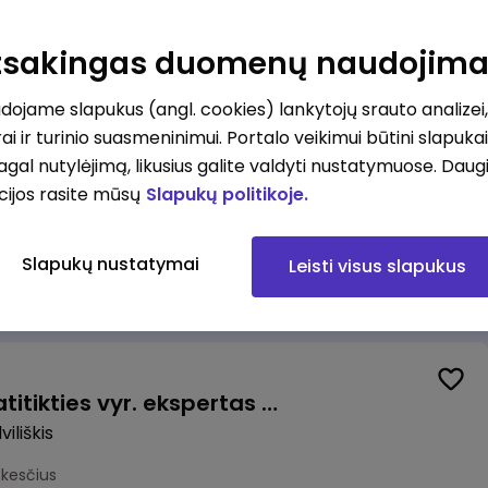
Valytojas (-a) Marijampolėje (Palangos g.) (0,25 etatu)
ė
Atsakingas duomenų naudojim
esčius
ojame slapukus (angl. cookies) lankytojų srauto analizei,
ai ir turinio suasmeninimui. Portalo veikimui būtini slapuka
pagal nutylėjimą, likusius galite valdyti nustatymuose. Daug
cijos rasite mūsų
Slapukų politikoje.
Talent Development Project Manager (fixed term - 1.5 years)
Slapukų nustatymai
Leisti visus slapukus
us
Veiklos užtikrinimo ir atitikties vyr. ekspertas (-ė) (Radviliškis) (Radviliškis, LT)
iliškis
okesčius