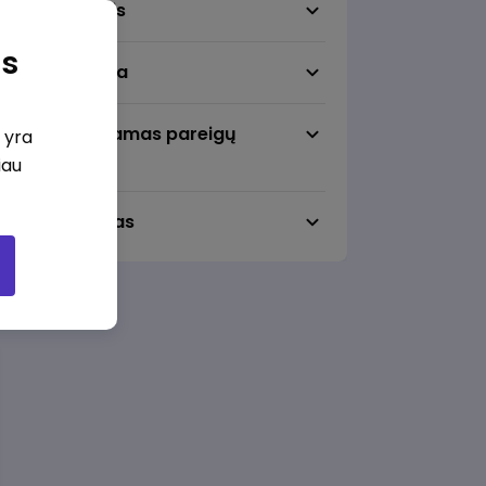
Darbo sritis
as
Darbo vieta
Pageidaujamas pareigų
i yra
lygmuo
iau
Darbo laikas