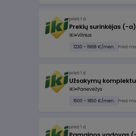
prieš 1 d.
IKI
Vilnius
1230 - 1968 €/mėn.
Prieš m
prieš 1 d.
IKI
Panevėžys
1500 - 1850 €/mėn.
Prieš m
prieš 1 d.