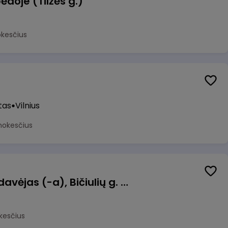
ėdoje (Tilžės g.)
okesčius
tas
Vilnius
mokesčius
Kasininkas (-ė) - pardavėjas (-a), Bičiulių g. 36, Bukiškis, Vilnius
kesčius