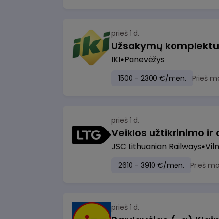
prieš 1 d.
IKI
Panevėžys
1500 - 2300 €/mėn.
Prieš m
prieš 1 d.
JSC Lithuanian Railways
Viln
2610 - 3910 €/mėn.
Prieš m
prieš 1 d.