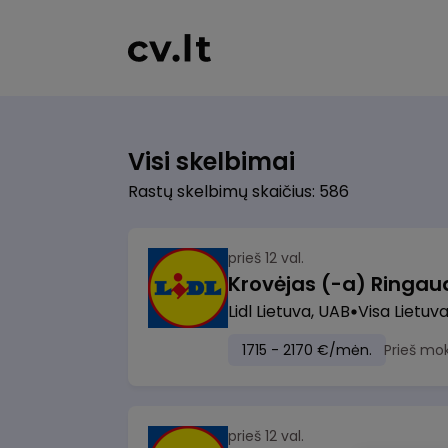
Visi skelbimai
Rastų skelbimų skaičius: 586
prieš 12 val.
Lidl Lietuva, UAB
Visa Lietuv
1715 - 2170 €/mėn.
Prieš mo
prieš 12 val.