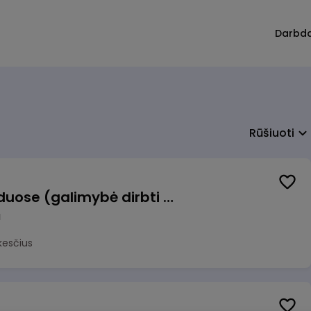
Darbd
Rūšiuoti
Krovėjas (-a) Ringauduose (galimybė dirbti nepilnu etatu)
a
kesčius