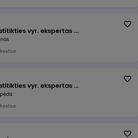
Veiklos užtikrinimo ir atitikties vyr. ekspertas (-ė) (Kaunas) (Kaunas, LT)
unas
okesčius
Veiklos užtikrinimo ir atitikties vyr. ekspertas (-ė) (Klaipėda) (Klaipėda, LT)
ipėda
okesčius