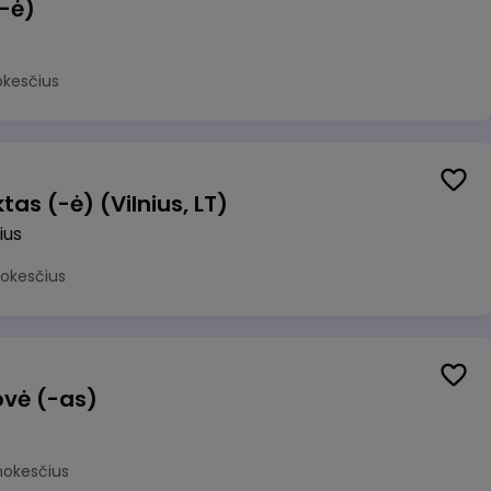
(-ė)
okesčius
as (-ė) (Vilnius, LT)
ius
mokesčius
ovė (-as)
mokesčius