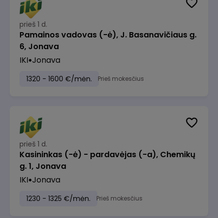
prieš 1 d.
Pamainos vadovas (-ė), J. Basanavičiaus g.
6, Jonava
IKI
Jonava
1320 - 1600 €/mėn.
Prieš mokesčius
prieš 1 d.
Kasininkas (-ė) - pardavėjas (-a), Chemikų
g. 1, Jonava
IKI
Jonava
1230 - 1325 €/mėn.
Prieš mokesčius