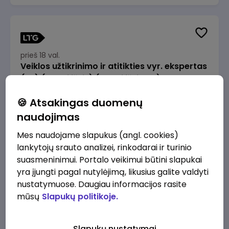
prieš 18 val.
Veiklos užtikrinimo ir atitikties vyr. ekspertas
(-ė) (Radviliškis) (Radviliškis, LT)
JSC Lithuanian Railways
Radviliškis
🍪 Atsakingas duomenų
2610 - 3910 €/mėn.
Prieš mokesčius
naudojimas
Mes naudojame slapukus (angl. cookies)
lankytojų srauto analizei, rinkodarai ir turinio
suasmeninimui. Portalo veikimui būtini slapukai
yra įjungti pagal nutylėjimą, likusius galite valdyti
prieš 18 val.
nustatymuose. Daugiau informacijos rasite
Veiklos užtikrinimo ir atitikties vyr. ekspertas
mūsų
Slapukų politikoje.
(-ė) (Kaunas) (Kaunas, LT)
JSC Lithuanian Railways
Kaunas
Slapukų nustatymai