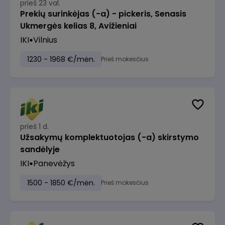
prieš 23 val.
Prekių surinkėjas (-a) - pickeris, Senasis
Ukmergės kelias 8, Avižieniai
IKI
Vilnius
1230 - 1968 €/mėn.
Prieš mokesčius
prieš 1 d.
Užsakymų komplektuotojas (-a) skirstymo
sandėlyje
IKI
Panevėžys
1500 - 1850 €/mėn.
Prieš mokesčius