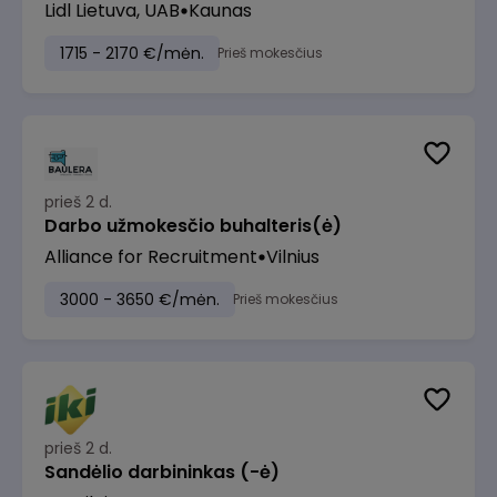
Lidl Lietuva, UAB
Kaunas
1715 - 2170 €/mėn.
Prieš mokesčius
prieš 2 d.
Darbo užmokesčio buhalteris(ė)
Alliance for Recruitment
Vilnius
3000 - 3650 €/mėn.
Prieš mokesčius
prieš 2 d.
Sandėlio darbininkas (-ė)