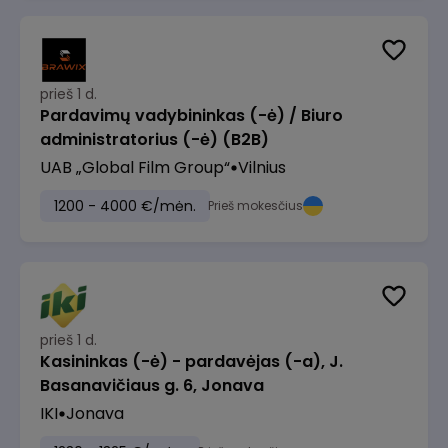
prieš 1 d.
Pardavimų vadybininkas (-ė) / Biuro
administratorius (-ė) (B2B)
UAB „Global Film Group“
Vilnius
1200 - 4000 €/mėn.
Prieš mokesčius
prieš 1 d.
Kasininkas (-ė) - pardavėjas (-a), J.
Basanavičiaus g. 6, Jonava
IKI
Jonava