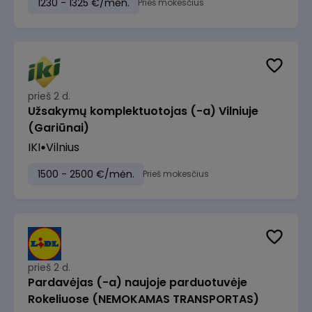
1230 - 1325 €/mėn.
Prieš mokesčius
prieš 2 d.
Užsakymų komplektuotojas (-a) Vilniuje
(Gariūnai)
IKI
Vilnius
1500 - 2500 €/mėn.
Prieš mokesčius
prieš 2 d.
Pardavėjas (-a) naujoje parduotuvėje
Rokeliuose (NEMOKAMAS TRANSPORTAS)