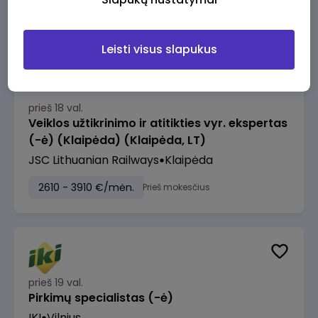
2610 - 3910 €/mėn.
Prieš mokesčius
Leisti visus slapukus
prieš 18 val.
Veiklos užtikrinimo ir atitikties vyr. ekspertas
(-ė) (Klaipėda) (Klaipėda, LT)
JSC Lithuanian Railways
Klaipėda
2610 - 3910 €/mėn.
Prieš mokesčius
prieš 19 val.
Pirkimų specialistas (-ė)
IKI
Vilnius