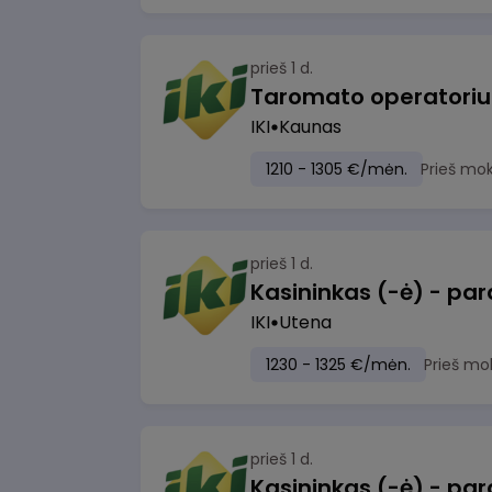
prieš 1 d.
IKI
Kaunas
1210 - 1305 €/mėn.
Prieš mo
prieš 1 d.
IKI
Utena
1230 - 1325 €/mėn.
Prieš mo
prieš 1 d.