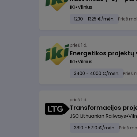
IKI
Vilnius
1230 - 1325 €/mėn.
Prieš mo
prieš 1 d.
Energetikos projektų
IKI
Vilnius
3400 - 4000 €/mėn.
Prieš 
prieš 1 d.
JSC Lithuanian Railways
Viln
3810 - 5710 €/mėn.
Prieš m