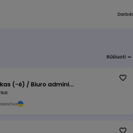
Darbd
Rūšiuoti
Pardavimų vadybininkas (-ė) / Biuro administratorius (-ė) (B2B)
nius
okesčius