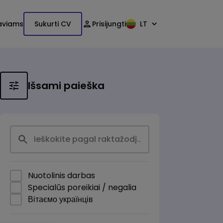
aviams
Sukurti CV
Prisijungti
LT
Išsami paieška
Nuotolinis darbas
Specialūs poreikiai / negalia
Вітаємо українців