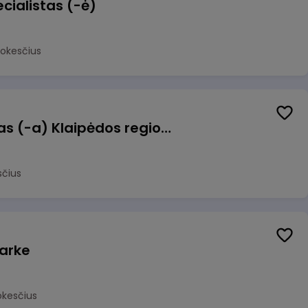
cialistas (-ė)
mokesčius
Pagalbinis darbuotojas (-a) Klaipėdos regioninėje kepykloje (indų plovime)
sčius
arke
okesčius