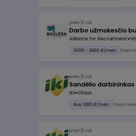
prieš 21 val.
Darbo užmokesčio bu
Alliance for Recruitment
Vi
3000 - 3650 €/mėn.
Prieš 
prieš 21 val.
Sandėlio darbininkas
IKI
Vilnius
Nuo 1280 €/mėn.
Prieš moke
prieš 21 val.