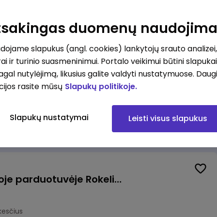
Kasininkas (-ė) - pardavėjas (-a), J. Basanavičiaus g. 6, Jonava
Atsakingas duomenų naudojim
kesčius
ojame slapukus (angl. cookies) lankytojų srauto analizei,
ai ir turinio suasmeninimui. Portalo veikimui būtini slapuka
pagal nutylėjimą, likusius galite valdyti nustatymuose. Daug
cijos rasite mūsų
Slapukų politikoje.
Užsakymų komplektuotojas (-a) Vilniuje (Gariūnai)
Slapukų nustatymai
Leisti visus slapukus
okesčius
Pardavėjas (-a) naujoje parduotuvėje Rokeliuose (NEMOKAMAS TRANSPORTAS)
kesčius