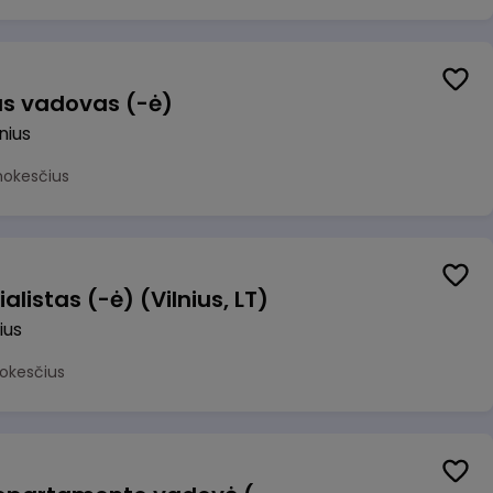
us vadovas (-ė)
lnius
mokesčius
alistas (-ė) (Vilnius, LT)
ius
okesčius