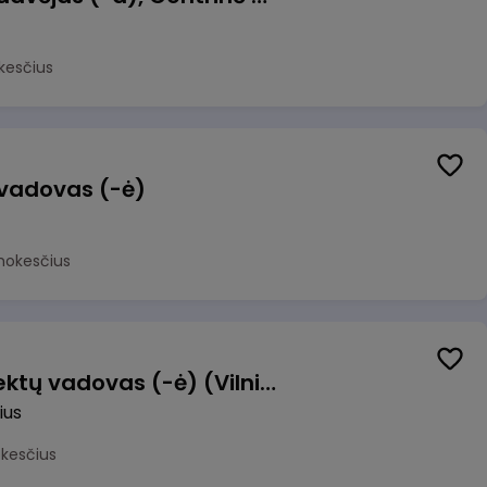
kesčius
 vadovas (-ė)
mokesčius
Transformacijos projektų vadovas (-ė) (Vilnius, LT)
ius
okesčius