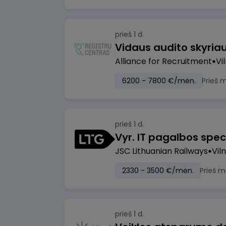
prieš 1 d.
Vidaus audito skyria
Alliance for Recruitment
Vi
6200 - 7800 €/mėn.
Prieš 
prieš 1 d.
Vyr. IT pagalbos speci
JSC Lithuanian Railways
Viln
2330 - 3500 €/mėn.
Prieš m
prieš 1 d.