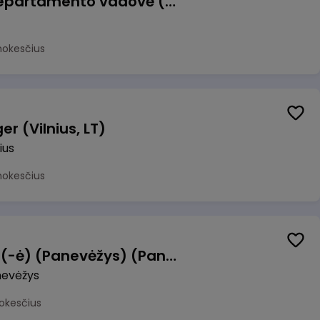
Veiklos atsparumo departamento vadovė (-as)
mokesčius
r (Vilnius, LT)
ius
mokesčius
Manevrų operatorius (-ė) (Panevėžys) (Panevėžys, LT)
evėžys
okesčius