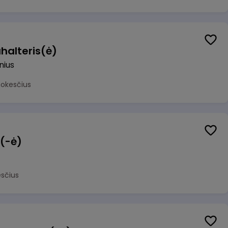
halteris(ė)
lnius
mokesčius
 (-ė)
sčius