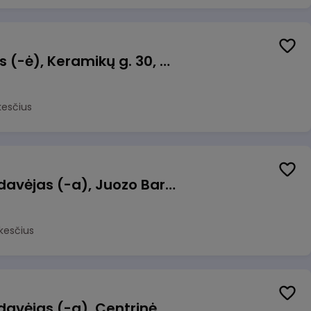
Taromato operatorius (-ė), Keramikų g. 30, Neveronys
kesčius
Kasininkas (-ė) - pardavėjas (-a), Juozo Bartašiaus g. 1, Utena
kesčius
Kasininkas (-ė) - pardavėjas (-a), Centrinė g. 62, Galgiai