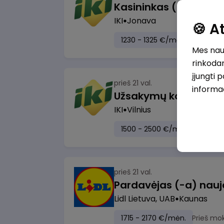
IKI
Jonava
🍪 
1230 - 1325 €/mėn.
Prieš mo
Mes naud
rinkodar
įjungti 
prieš 21 val.
informa
IKI
Vilnius
1500 - 2500 €/mėn.
Prieš m
prieš 21 val.
Lidl Lietuva, UAB
Kaunas
1715 - 2170 €/mėn.
Prieš mo