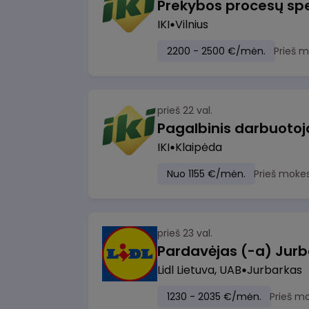
Prekybos procesų spe
IKI
Vilnius
2200 - 2500 €/mėn.
Prieš 
prieš 22 val.
IKI
Klaipėda
Nuo 1155 €/mėn.
Prieš moke
prieš 23 val.
Pardavėjas (-a) Jurb
Lidl Lietuva, UAB
Jurbarkas
1230 - 2035 €/mėn.
Prieš m