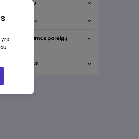
Darbo sritis
as
Darbo vieta
Pageidaujamas pareigų
i yra
lygmuo
iau
Darbo laikas