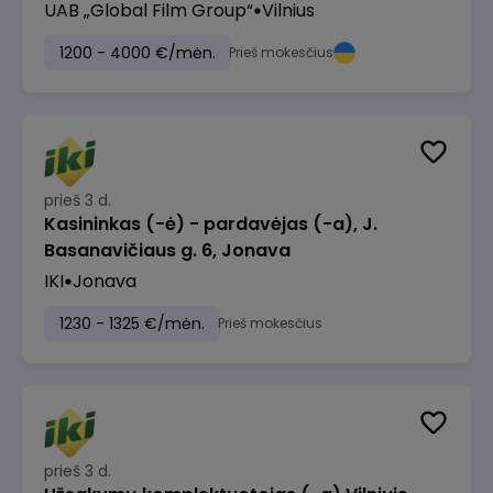
UAB „Global Film Group“
Vilnius
1200 - 4000 €/mėn.
Prieš mokesčius
prieš 3 d.
Kasininkas (-ė) - pardavėjas (-a), J.
Basanavičiaus g. 6, Jonava
IKI
Jonava
1230 - 1325 €/mėn.
Prieš mokesčius
prieš 3 d.