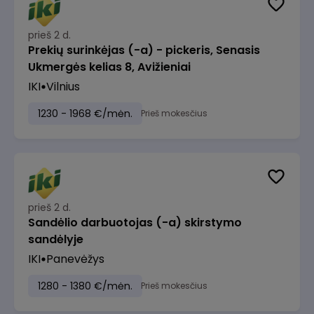
prieš 2 d.
Prekių surinkėjas (-a) - pickeris, Senasis
Ukmergės kelias 8, Avižieniai
IKI
Vilnius
1230 - 1968 €/mėn.
Prieš mokesčius
prieš 2 d.
Sandėlio darbuotojas (-a) skirstymo
sandėlyje
IKI
Panevėžys
1280 - 1380 €/mėn.
Prieš mokesčius