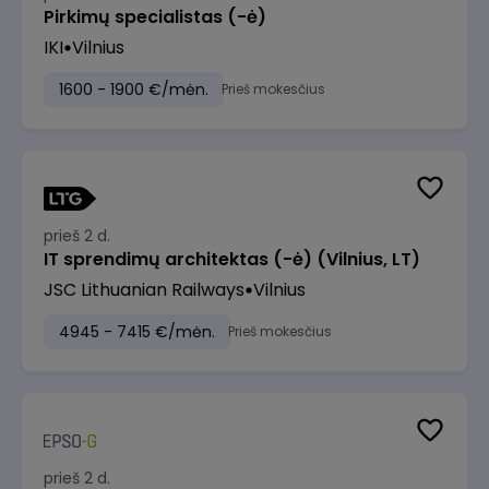
Pirkimų specialistas (-ė)
IKI
Vilnius
1600 - 1900 €/mėn.
Prieš mokesčius
prieš 2 d.
IT sprendimų architektas (-ė) (Vilnius, LT)
JSC Lithuanian Railways
Vilnius
4945 - 7415 €/mėn.
Prieš mokesčius
prieš 2 d.