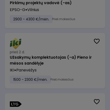
Pirkimų projektų vadovė (-as)
EPSO-G
Vilnius
2900 - 4300 €/mėn.
Prieš mokesčius
prieš 2 d.
Užsakymų komplektuotojas (-a) Pieno ir
mėsos sandėlyje
IKI
Panevėžys
1500 - 2300 €/mėn.
Prieš mokesčius