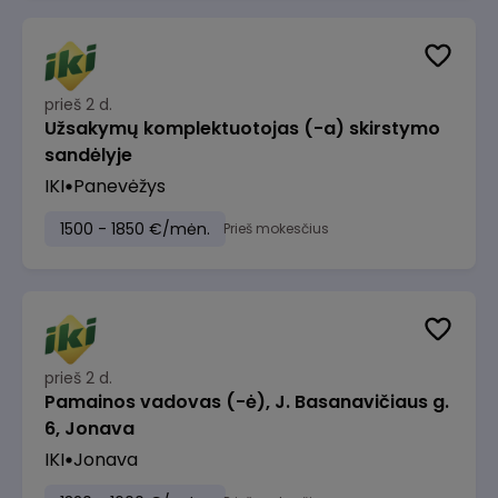
prieš 2 d.
Užsakymų komplektuotojas (-a) skirstymo
sandėlyje
IKI
Panevėžys
1500 - 1850 €/mėn.
Prieš mokesčius
prieš 2 d.
Pamainos vadovas (-ė), J. Basanavičiaus g.
6, Jonava
IKI
Jonava