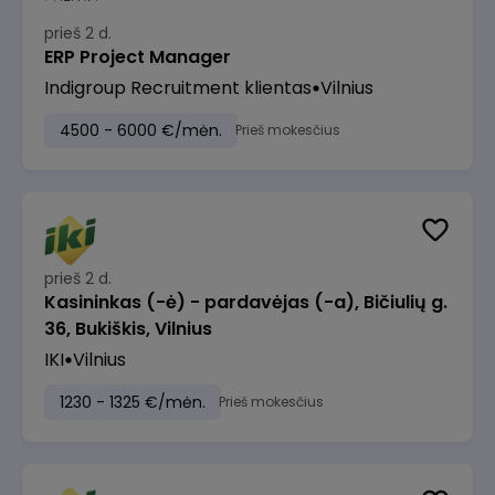
prieš 2 d.
ERP Project Manager
Indigroup Recruitment klientas
Vilnius
4500 - 6000 €/mėn.
Prieš mokesčius
prieš 2 d.
Kasininkas (-ė) - pardavėjas (-a), Bičiulių g.
36, Bukiškis, Vilnius
IKI
Vilnius
1230 - 1325 €/mėn.
Prieš mokesčius