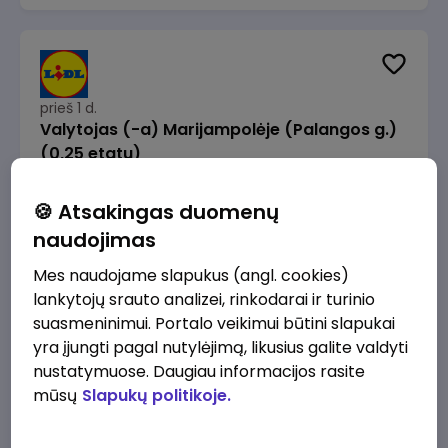
prieš 1 d.
Valytojas (-a) Marijampolėje (Palangos g.)
(0,25 etatu)
Lidl Lietuva, UAB
Marijampolė
🍪 Atsakingas duomenų
289 - 337 €/mėn.
Prieš mokesčius
naudojimas
Mes naudojame slapukus (angl. cookies)
lankytojų srauto analizei, rinkodarai ir turinio
suasmeninimui. Portalo veikimui būtini slapukai
yra įjungti pagal nutylėjimą, likusius galite valdyti
prieš 1 d.
nustatymuose. Daugiau informacijos rasite
Talent Development Project Manager (fixed
mūsų
Slapukų politikoje.
term - 1.5 years)
Lidl Lietuva, UAB
Vilnius