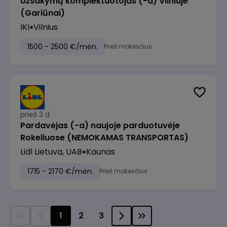
Užsakymų komplektuotojas (-a) Vilniuje
(Gariūnai)
IKI
Vilnius
1500 - 2500 €/mėn.
Prieš mokesčius
prieš 3 d.
Pardavėjas (-a) naujoje parduotuvėje
Rokeliuose (NEMOKAMAS TRANSPORTAS)
Lidl Lietuva, UAB
Kaunas
1715 - 2170 €/mėn.
Prieš mokesčius
1
2
3