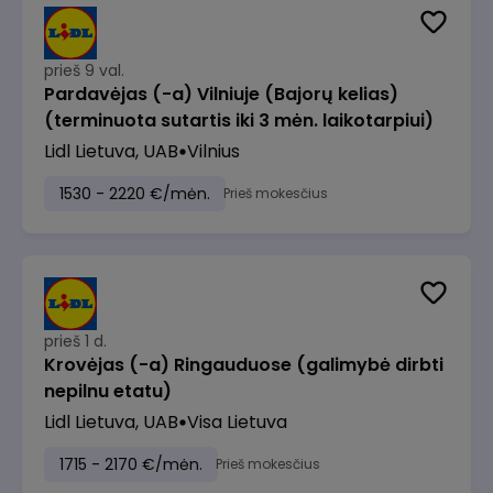
prieš 9 val.
Pardavėjas (-a) Vilniuje (Bajorų kelias)
(terminuota sutartis iki 3 mėn. laikotarpiui)
Lidl Lietuva, UAB
Vilnius
1530 - 2220 €/mėn.
Prieš mokesčius
prieš 1 d.
Krovėjas (-a) Ringauduose (galimybė dirbti
nepilnu etatu)
Lidl Lietuva, UAB
Visa Lietuva
1715 - 2170 €/mėn.
Prieš mokesčius