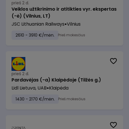
prieš 2 d.
Veiklos užtikrinimo ir atitikties vyr. ekspertas
(-ė) (Vilnius, LT)
JSC Lithuanian Railways
Vilnius
2610 - 3910 €/mėn.
Prieš mokesčius
prieš 2 d.
Pardavėjas (-a) Klaipėdoje (Tilžės g.)
Lidl Lietuva, UAB
Klaipėda
1430 - 2170 €/mėn.
Prieš mokesčius