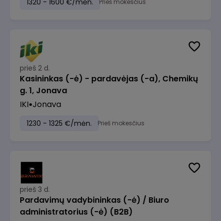
1320 - 1600 €/mėn.
Prieš mokesčius
prieš 2 d.
Kasininkas (-ė) - pardavėjas (-a), Chemikų
g. 1, Jonava
IKI
Jonava
1230 - 1325 €/mėn.
Prieš mokesčius
prieš 3 d.
Pardavimų vadybininkas (-ė) / Biuro
administratorius (-ė) (B2B)