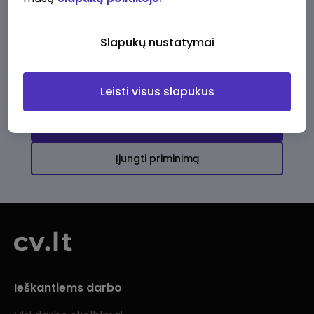
Ši įmonė kol kas neturi aktyvių
darbo pasiūlymų
Slapukų nustatymai
Daugiau darbo pasiūlymų jums!
Leisti visus slapukus
Žiūrėti visus skelbimus
Įjungti priminimą
Ieškantiems darbo