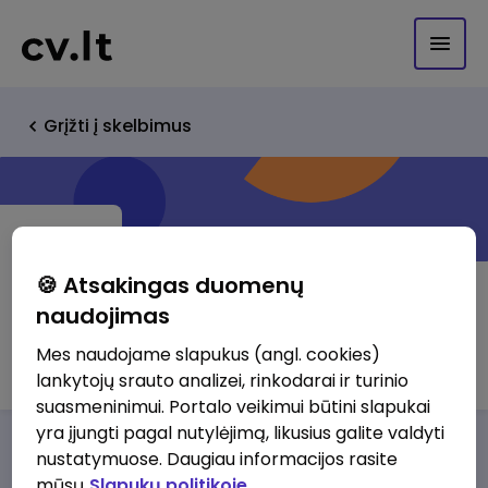
Grįžti į skelbimus
🍪 Atsakingas duomenų
naudojimas
TECHRUNA, UAB
Mes naudojame slapukus (angl. cookies)
lankytojų srauto analizei, rinkodarai ir turinio
suasmeninimui. Portalo veikimui būtini slapukai
yra įjungti pagal nutylėjimą, likusius galite valdyti
Darbo pasiūlymai
Apie mus
Privalumai
nustatymuose. Daugiau informacijos rasite
mūsų
Slapukų politikoje.