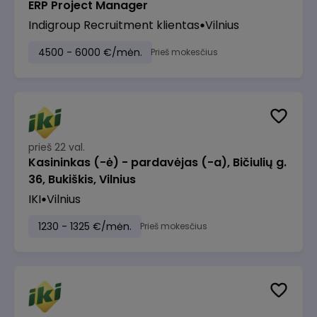
ERP Project Manager
Indigroup Recruitment klientas
Vilnius
4500 - 6000 €/mėn.
Prieš mokesčius
prieš 22 val.
Kasininkas (-ė) - pardavėjas (-a), Bičiulių g.
36, Bukiškis, Vilnius
IKI
Vilnius
1230 - 1325 €/mėn.
Prieš mokesčius