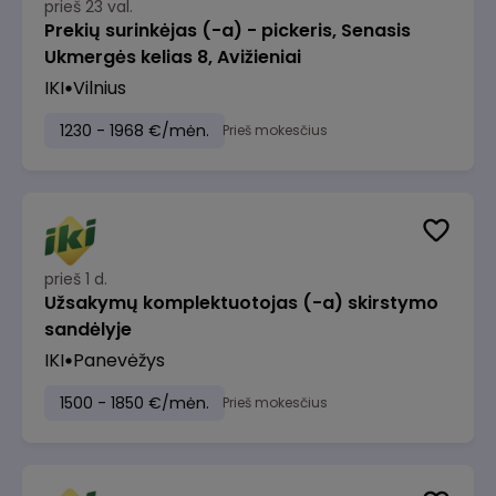
prieš 23 val.
Prekių surinkėjas (-a) - pickeris, Senasis
Ukmergės kelias 8, Avižieniai
IKI
Vilnius
1230 - 1968 €/mėn.
Prieš mokesčius
prieš 1 d.
Užsakymų komplektuotojas (-a) skirstymo
sandėlyje
IKI
Panevėžys
1500 - 1850 €/mėn.
Prieš mokesčius