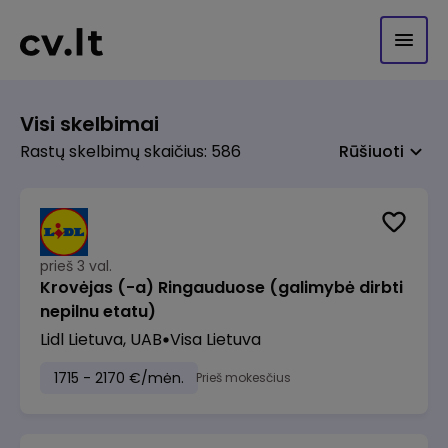
Visi skelbimai
Rastų skelbimų skaičius: 586
Rūšiuoti
prieš 3 val.
Krovėjas (-a) Ringauduose (galimybė dirbti
nepilnu etatu)
Lidl Lietuva, UAB
Visa Lietuva
1715 - 2170 €/mėn.
Prieš mokesčius