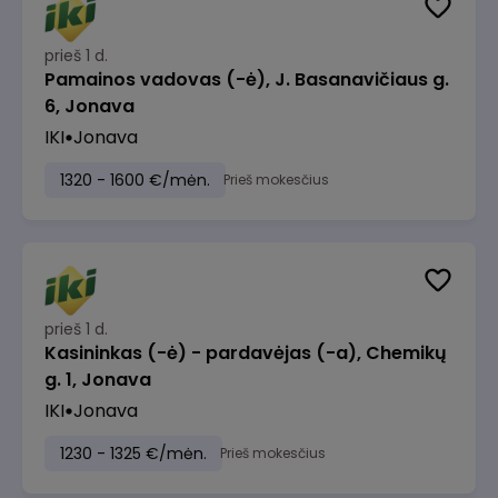
prieš 1 d.
Pamainos vadovas (-ė), J. Basanavičiaus g.
6, Jonava
IKI
Jonava
1320 - 1600 €/mėn.
Prieš mokesčius
prieš 1 d.
Kasininkas (-ė) - pardavėjas (-a), Chemikų
g. 1, Jonava
IKI
Jonava
1230 - 1325 €/mėn.
Prieš mokesčius