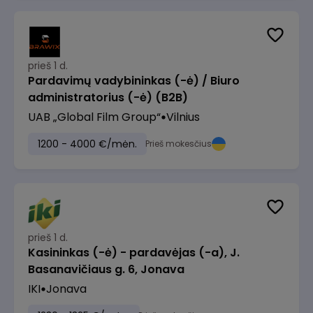
prieš 1 d.
Pardavimų vadybininkas (-ė) / Biuro
administratorius (-ė) (B2B)
UAB „Global Film Group“
Vilnius
1200 - 4000 €/mėn.
Prieš mokesčius
prieš 1 d.
Kasininkas (-ė) - pardavėjas (-a), J.
Basanavičiaus g. 6, Jonava
IKI
Jonava