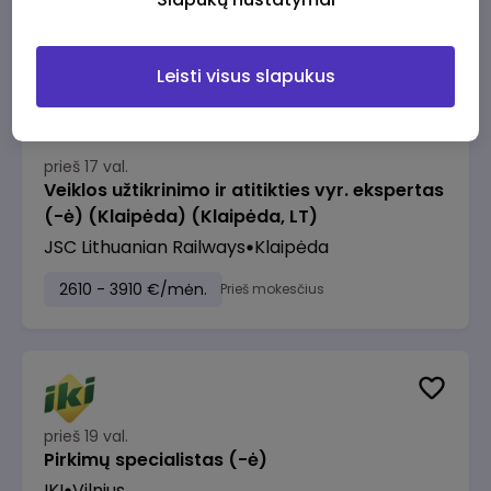
2610 - 3910 €/mėn.
Prieš mokesčius
Leisti visus slapukus
prieš 17 val.
Veiklos užtikrinimo ir atitikties vyr. ekspertas
(-ė) (Klaipėda) (Klaipėda, LT)
JSC Lithuanian Railways
Klaipėda
2610 - 3910 €/mėn.
Prieš mokesčius
prieš 19 val.
Pirkimų specialistas (-ė)
IKI
Vilnius