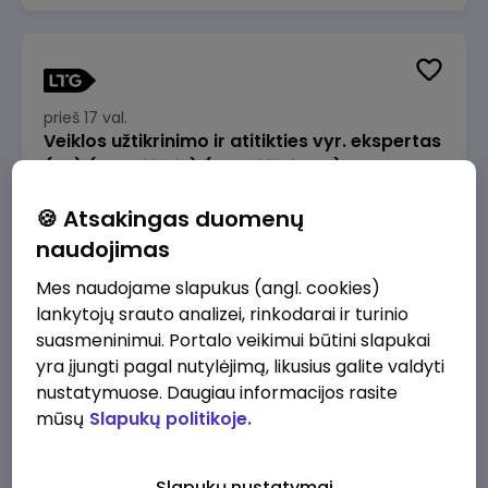
prieš 17 val.
Veiklos užtikrinimo ir atitikties vyr. ekspertas
(-ė) (Radviliškis) (Radviliškis, LT)
JSC Lithuanian Railways
Radviliškis
🍪 Atsakingas duomenų
2610 - 3910 €/mėn.
Prieš mokesčius
naudojimas
Mes naudojame slapukus (angl. cookies)
lankytojų srauto analizei, rinkodarai ir turinio
suasmeninimui. Portalo veikimui būtini slapukai
yra įjungti pagal nutylėjimą, likusius galite valdyti
prieš 17 val.
nustatymuose. Daugiau informacijos rasite
Veiklos užtikrinimo ir atitikties vyr. ekspertas
mūsų
Slapukų politikoje.
(-ė) (Kaunas) (Kaunas, LT)
JSC Lithuanian Railways
Kaunas
Slapukų nustatymai