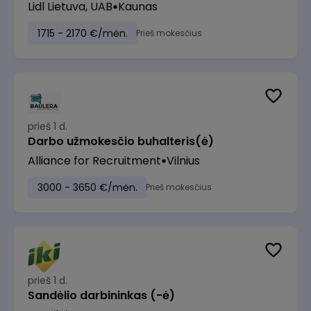
Lidl Lietuva, UAB
Kaunas
1715 - 2170 €/mėn.
Prieš mokesčius
prieš 1 d.
Darbo užmokesčio buhalteris(ė)
Alliance for Recruitment
Vilnius
3000 - 3650 €/mėn.
Prieš mokesčius
prieš 1 d.
Sandėlio darbininkas (-ė)