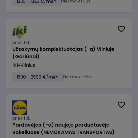
1230 - 1325 €/mėn.
Prieš mokesčius
prieš 1 d.
Užsakymų komplektuotojas (-a) Vilniuje
(Gariūnai)
IKI
Vilnius
1500 - 2500 €/mėn.
Prieš mokesčius
prieš 1 d.
Pardavėjas (-a) naujoje parduotuvėje
Rokeliuose (NEMOKAMAS TRANSPORTAS)