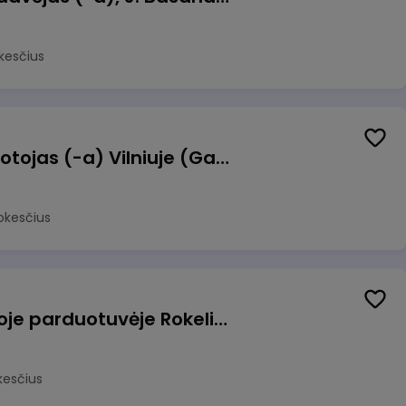
kesčius
Užsakymų komplektuotojas (-a) Vilniuje (Gariūnai)
okesčius
Pardavėjas (-a) naujoje parduotuvėje Rokeliuose (NEMOKAMAS TRANSPORTAS)
kesčius