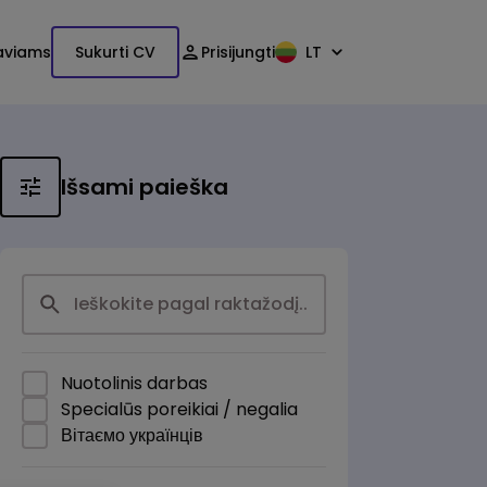
aviams
Sukurti CV
Prisijungti
LT
Išsami paieška
Nuotolinis darbas
Specialūs poreikiai / negalia
Вітаємо українців