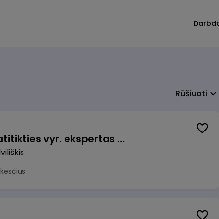
Darbd
Rūšiuoti
Veiklos užtikrinimo ir atitikties vyr. ekspertas (-ė) (Radviliškis) (Radviliškis, LT)
iliškis
okesčius