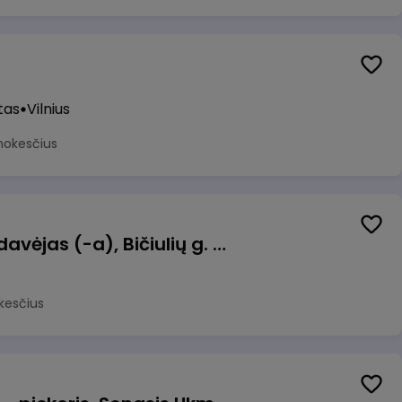
tas
Vilnius
mokesčius
Kasininkas (-ė) - pardavėjas (-a), Bičiulių g. 36, Bukiškis, Vilnius
kesčius