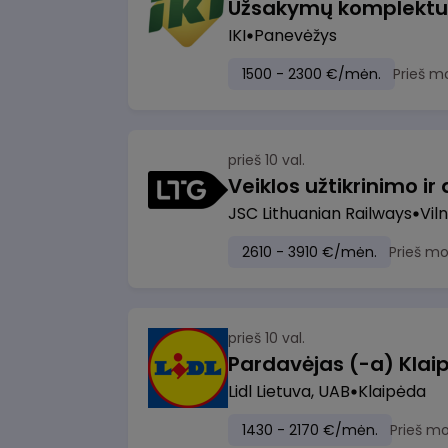
IKI
Panevėžys
1500 - 2300 €/mėn.
Prieš m
prieš 10 val.
JSC Lithuanian Railways
Viln
2610 - 3910 €/mėn.
Prieš m
prieš 10 val.
Pardavėjas (-a) Klaip
Lidl Lietuva, UAB
Klaipėda
1430 - 2170 €/mėn.
Prieš m