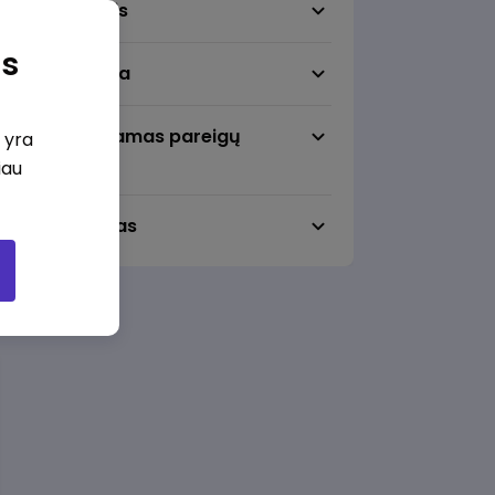
Darbo sritis
as
Darbo vieta
Pageidaujamas pareigų
i yra
lygmuo
iau
Darbo laikas