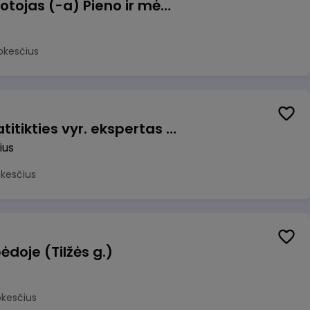
Užsakymų komplektuotojas (-a) Pieno ir mėsos sandėlyje
okesčius
Veiklos užtikrinimo ir atitikties vyr. ekspertas (-ė) (Vilnius, LT)
ius
okesčius
ėdoje (Tilžės g.)
okesčius