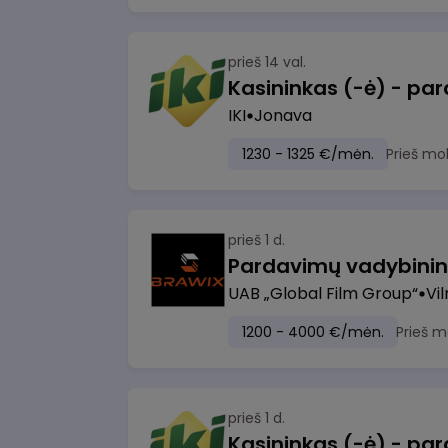
prieš 14 val.
IKI
Jonava
1230 - 1325 €/mėn.
Prieš mo
prieš 1 d.
UAB „Global Film Group“
Vil
1200 - 4000 €/mėn.
Prieš m
prieš 1 d.