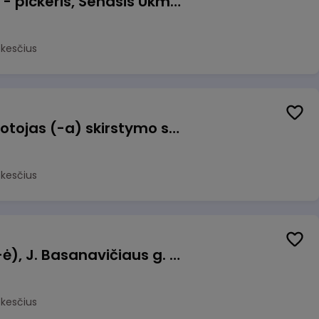
Prekių surinkėjas (-a) - pickeris, Senasis Ukmergės kelias 8, Avižieniai
okesčius
Užsakymų komplektuotojas (-a) skirstymo sandėlyje
okesčius
Pamainos vadovas (-ė), J. Basanavičiaus g. 6, Jonava
okesčius