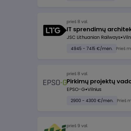
prieš 8 val.
IT sprendimų architekt
JSC Lithuanian Railways
Viln
4945 - 7415 €/mėn.
Prieš 
prieš 8 val.
Pirkimų projektų vad
EPSO-G
Vilnius
2900 - 4300 €/mėn.
Prieš 
prieš 9 val.