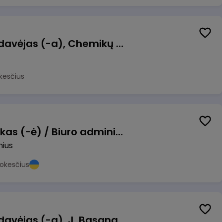
Kasininkas (-ė) - pardavėjas (-a), Chemikų g. 1, Jonava
kesčius
Pardavimų vadybininkas (-ė) / Biuro administratorius (-ė) (B2B)
nius
okesčius
Kasininkas (-ė) - pardavėjas (-a), J. Basanavičiaus g. 6, Jonava