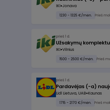
IKI
Jonava
1230 - 1325 €/mėn.
Prieš mo
prieš 1 d.
IKI
Vilnius
1500 - 2500 €/mėn.
Prieš m
prieš 1 d.
Lidl Lietuva, UAB
Kaunas
1715 - 2170 €/mėn.
Prieš mo