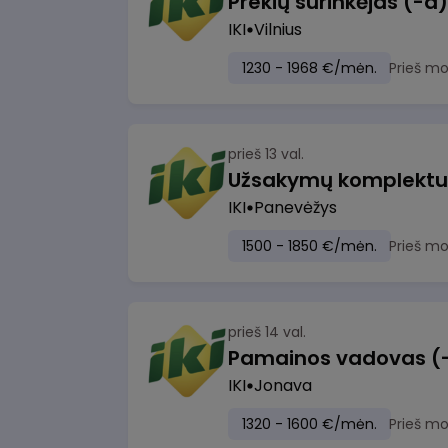
IKI
Vilnius
1230 - 1968 €/mėn.
Prieš m
prieš 13 val.
IKI
Panevėžys
1500 - 1850 €/mėn.
Prieš m
prieš 14 val.
IKI
Jonava
1320 - 1600 €/mėn.
Prieš m