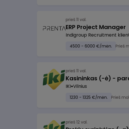
prieš 11 val.
ERP Project Manager
Indigroup Recruitment klien
4500 - 6000 €/mėn.
Prieš 
prieš 11 val.
IKI
Vilnius
1230 - 1325 €/mėn.
Prieš mo
prieš 12 val.