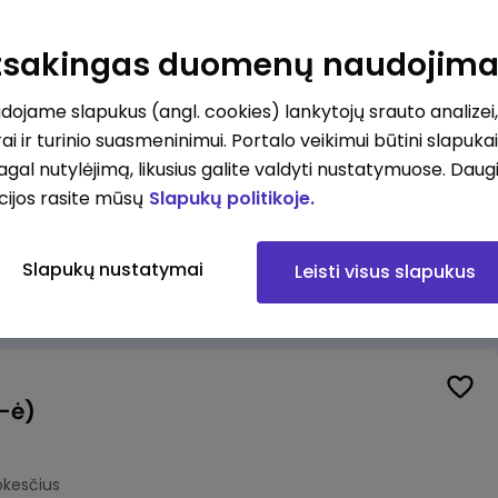
Veiklos užtikrinimo ir atitikties vyr. ekspertas (-ė) (Kaunas) (Kaunas, LT)
unas
Atsakingas duomenų naudojim
okesčius
ojame slapukus (angl. cookies) lankytojų srauto analizei,
ai ir turinio suasmeninimui. Portalo veikimui būtini slapuka
pagal nutylėjimą, likusius galite valdyti nustatymuose. Daug
cijos rasite mūsų
Slapukų politikoje.
Veiklos užtikrinimo ir atitikties vyr. ekspertas (-ė) (Klaipėda) (Klaipėda, LT)
ipėda
Slapukų nustatymai
Leisti visus slapukus
okesčius
(-ė)
okesčius