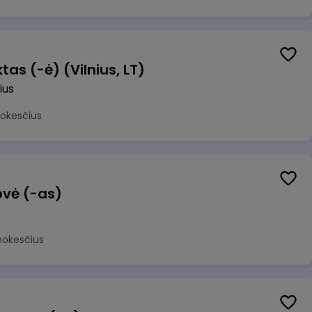
as (-ė) (Vilnius, LT)
ius
mokesčius
ovė (-as)
mokesčius