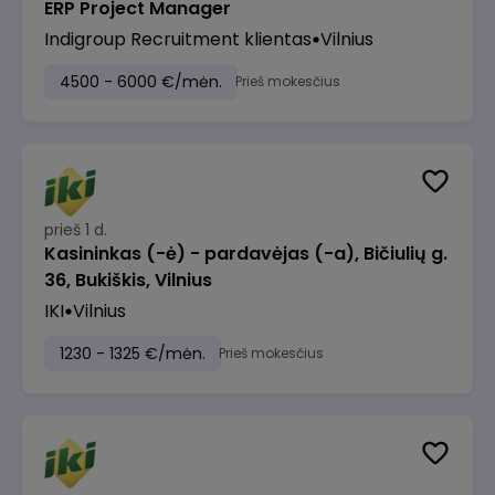
ERP Project Manager
Indigroup Recruitment klientas
Vilnius
4500 - 6000 €/mėn.
Prieš mokesčius
prieš 1 d.
Kasininkas (-ė) - pardavėjas (-a), Bičiulių g.
36, Bukiškis, Vilnius
IKI
Vilnius
1230 - 1325 €/mėn.
Prieš mokesčius