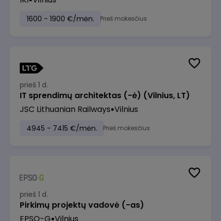
1600 - 1900 €/mėn.
Prieš mokesčius
prieš 1 d.
IT sprendimų architektas (-ė) (Vilnius, LT)
JSC Lithuanian Railways
Vilnius
4945 - 7415 €/mėn.
Prieš mokesčius
prieš 1 d.
Pirkimų projektų vadovė (-as)
EPSO-G
Vilnius