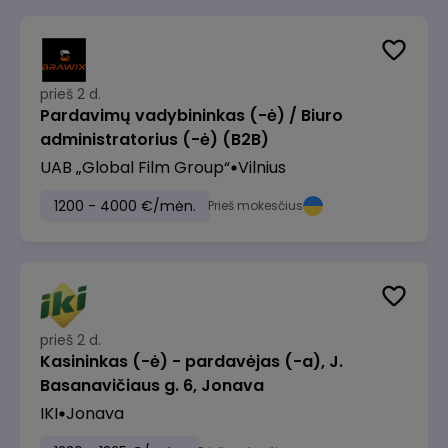
prieš 2 d.
Pardavimų vadybininkas (-ė) / Biuro
administratorius (-ė) (B2B)
UAB „Global Film Group“
Vilnius
1200 - 4000 €/mėn.
Prieš mokesčius
prieš 2 d.
Kasininkas (-ė) - pardavėjas (-a), J.
Basanavičiaus g. 6, Jonava
IKI
Jonava