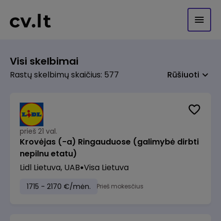
Visi skelbimai
Rastų skelbimų skaičius: 577
Rūšiuoti
prieš 21 val.
Krovėjas (-a) Ringauduose (galimybė dirbti
nepilnu etatu)
Lidl Lietuva, UAB
Visa Lietuva
1715 - 2170 €/mėn.
Prieš mokesčius