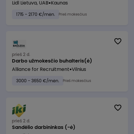
Lidl Lietuva, UAB
Kaunas
1715 - 2170 €/mėn.
Prieš mokesčius
prieš 2 d.
Darbo užmokesčio buhalteris(ė)
Alliance for Recruitment
Vilnius
3000 - 3650 €/mėn.
Prieš mokesčius
prieš 2 d.
Sandėlio darbininkas (-ė)