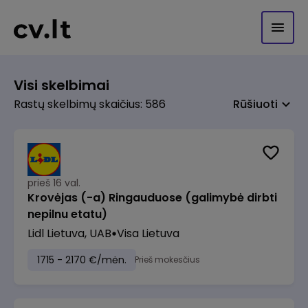
Visi skelbimai
Rastų skelbimų skaičius: 586
Rūšiuoti
prieš 16 val.
Krovėjas (-a) Ringauduose (galimybė dirbti
nepilnu etatu)
Lidl Lietuva, UAB
Visa Lietuva
1715 - 2170 €/mėn.
Prieš mokesčius