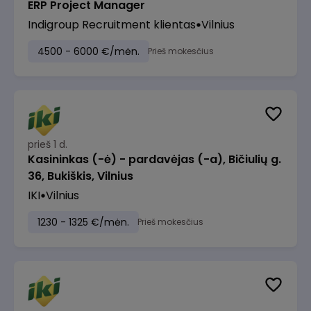
ERP Project Manager
Indigroup Recruitment klientas
Vilnius
4500 - 6000 €/mėn.
Prieš mokesčius
prieš 1 d.
Kasininkas (-ė) - pardavėjas (-a), Bičiulių g.
36, Bukiškis, Vilnius
IKI
Vilnius
1230 - 1325 €/mėn.
Prieš mokesčius