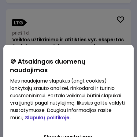
prieš 1 d.
Veiklos užtikrinimo ir atitikties vyr. ekspertas
(-ė) (Radviliškis) (Radviliškis, LT)
JSC Lithuanian Railways
Radviliškis
🍪 Atsakingas duomenų
2610 - 3910 €/mėn.
Prieš mokesčius
naudojimas
Mes naudojame slapukus (angl. cookies)
lankytojų srauto analizei, rinkodarai ir turinio
suasmeninimui. Portalo veikimui būtini slapukai
yra įjungti pagal nutylėjimą, likusius galite valdyti
prieš 1 d.
nustatymuose. Daugiau informacijos rasite
Veiklos užtikrinimo ir atitikties vyr. ekspertas
mūsų
Slapukų politikoje.
(-ė) (Kaunas) (Kaunas, LT)
JSC Lithuanian Railways
Kaunas
Slapukų nustatymai