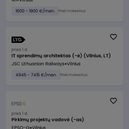
1600 - 1900 €/mėn.
Prieš mokesčius
prieš 1 d.
IT sprendimų architektas (-ė) (Vilnius, LT)
JSC Lithuanian Railways
Vilnius
4945 - 7415 €/mėn.
Prieš mokesčius
prieš 1 d.
Pirkimų projektų vadovė (-as)
EPSO-G
Vilnius