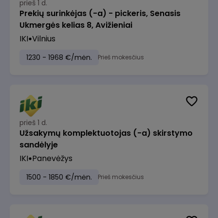
prieš 1 d.
Prekių surinkėjas (-a) - pickeris, Senasis
Ukmergės kelias 8, Avižieniai
IKI
Vilnius
1230 - 1968 €/mėn.
Prieš mokesčius
prieš 1 d.
Užsakymų komplektuotojas (-a) skirstymo
sandėlyje
IKI
Panevėžys
1500 - 1850 €/mėn.
Prieš mokesčius