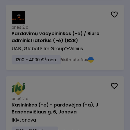
prieš 2 d.
Pardavimų vadybininkas (-ė) / Biuro
administratorius (-ė) (B2B)
UAB „Global Film Group“
Vilnius
1200 - 4000 €/mėn.
Prieš mokesčius
prieš 2 d.
Kasininkas (-ė) - pardavėjas (-a), J.
Basanavičiaus g. 6, Jonava
IKI
Jonava