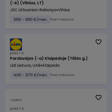
(-ė) (Vilnius, LT)
JSC Lithuanian Railways
Vilnius
2610 - 3910 €/mėn.
Prieš mokesčius
prieš 1 d.
Pardavėjas (-a) Klaipėdoje (Tilžės g.)
Lidl Lietuva, UAB
Klaipėda
1430 - 2170 €/mėn.
Prieš mokesčius
prieš 1 d.