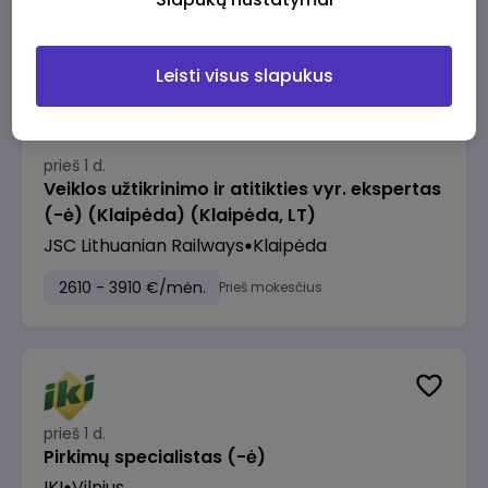
2610 - 3910 €/mėn.
Prieš mokesčius
Leisti visus slapukus
prieš 1 d.
Veiklos užtikrinimo ir atitikties vyr. ekspertas
(-ė) (Klaipėda) (Klaipėda, LT)
JSC Lithuanian Railways
Klaipėda
2610 - 3910 €/mėn.
Prieš mokesčius
prieš 1 d.
Pirkimų specialistas (-ė)
IKI
Vilnius