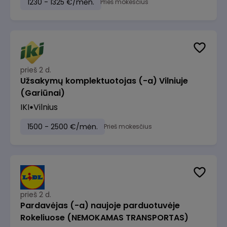
1230 - 1325 €/mėn.
Prieš mokesčius
prieš 2 d.
Užsakymų komplektuotojas (-a) Vilniuje
(Gariūnai)
IKI
Vilnius
1500 - 2500 €/mėn.
Prieš mokesčius
prieš 2 d.
Pardavėjas (-a) naujoje parduotuvėje
Rokeliuose (NEMOKAMAS TRANSPORTAS)