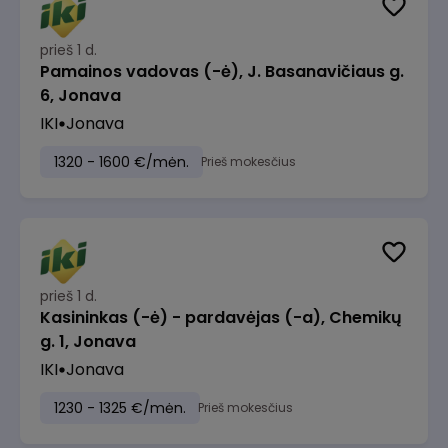
prieš 1 d.
Pamainos vadovas (-ė), J. Basanavičiaus g.
6, Jonava
IKI
Jonava
1320 - 1600 €/mėn.
Prieš mokesčius
prieš 1 d.
Kasininkas (-ė) - pardavėjas (-a), Chemikų
g. 1, Jonava
IKI
Jonava
1230 - 1325 €/mėn.
Prieš mokesčius