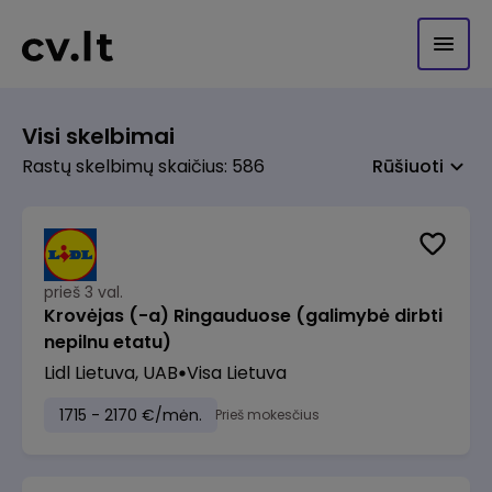
Visi skelbimai
Rastų skelbimų skaičius: 586
Rūšiuoti
prieš 3 val.
Krovėjas (-a) Ringauduose (galimybė dirbti
nepilnu etatu)
Lidl Lietuva, UAB
Visa Lietuva
1715 - 2170 €/mėn.
Prieš mokesčius