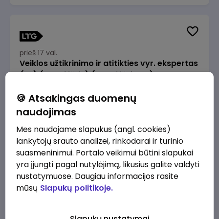
prieš 17 val.
Veiklos užtikrinimo ir atitikties vyr. ekspertas
(-ė) (Radviliškis) (Radviliškis, LT)
JSC Lithuanian Railways
Radviliškis
🍪 Atsakingas duomenų
2610 - 3910 €/mėn.
Prieš mokesčius
naudojimas
Mes naudojame slapukus (angl. cookies)
lankytojų srauto analizei, rinkodarai ir turinio
suasmeninimui. Portalo veikimui būtini slapukai
yra įjungti pagal nutylėjimą, likusius galite valdyti
prieš 17 val.
nustatymuose. Daugiau informacijos rasite
Veiklos užtikrinimo ir atitikties vyr. ekspertas
mūsų
Slapukų politikoje.
(-ė) (Kaunas) (Kaunas, LT)
JSC Lithuanian Railways
Kaunas
Slapukų nustatymai