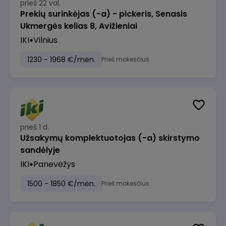
prieš 22 val.
Prekių surinkėjas (-a) - pickeris, Senasis
Ukmergės kelias 8, Avižieniai
IKI
Vilnius
1230 - 1968 €/mėn.
Prieš mokesčius
prieš 1 d.
Užsakymų komplektuotojas (-a) skirstymo
sandėlyje
IKI
Panevėžys
1500 - 1850 €/mėn.
Prieš mokesčius