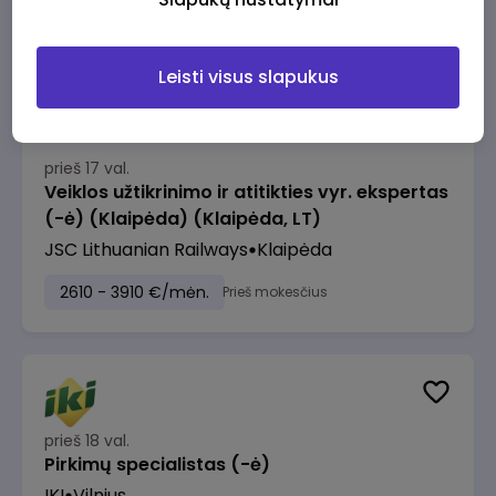
2610 - 3910 €/mėn.
Prieš mokesčius
Leisti visus slapukus
prieš 17 val.
Veiklos užtikrinimo ir atitikties vyr. ekspertas
(-ė) (Klaipėda) (Klaipėda, LT)
JSC Lithuanian Railways
Klaipėda
2610 - 3910 €/mėn.
Prieš mokesčius
prieš 18 val.
Pirkimų specialistas (-ė)
IKI
Vilnius