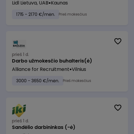
Lidl Lietuva, UAB
Kaunas
1715 - 2170 €/mėn.
Prieš mokesčius
prieš 1 d.
Darbo užmokesčio buhalteris(ė)
Alliance for Recruitment
Vilnius
3000 - 3650 €/mėn.
Prieš mokesčius
prieš 1 d.
Sandėlio darbininkas (-ė)