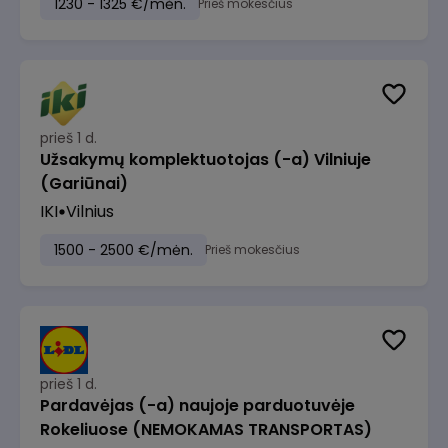
1230 - 1325 €/mėn.
Prieš mokesčius
prieš 1 d.
Užsakymų komplektuotojas (-a) Vilniuje
(Gariūnai)
IKI
Vilnius
1500 - 2500 €/mėn.
Prieš mokesčius
prieš 1 d.
Pardavėjas (-a) naujoje parduotuvėje
Rokeliuose (NEMOKAMAS TRANSPORTAS)