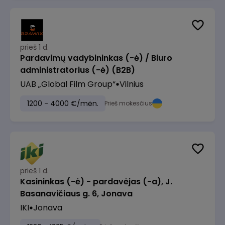
prieš 1 d.
Pardavimų vadybininkas (-ė) / Biuro
administratorius (-ė) (B2B)
UAB „Global Film Group“
Vilnius
1200 - 4000 €/mėn.
Prieš mokesčius
prieš 1 d.
Kasininkas (-ė) - pardavėjas (-a), J.
Basanavičiaus g. 6, Jonava
IKI
Jonava