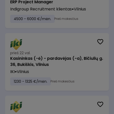
ERP Project Manager
Indigroup Recruitment klientas
Vilnius
4500 - 6000 €/mėn.
Prieš mokesčius
prieš 22 val.
Kasininkas (-ė) - pardavėjas (-a), Bičiulių g.
36, Bukiškis, Vilnius
IKI
Vilnius
1230 - 1325 €/mėn.
Prieš mokesčius