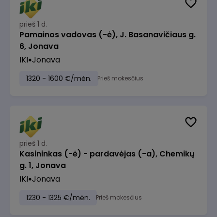
prieš 1 d.
Pamainos vadovas (-ė), J. Basanavičiaus g.
6, Jonava
IKI
Jonava
1320 - 1600 €/mėn.
Prieš mokesčius
prieš 1 d.
Kasininkas (-ė) - pardavėjas (-a), Chemikų
g. 1, Jonava
IKI
Jonava
1230 - 1325 €/mėn.
Prieš mokesčius