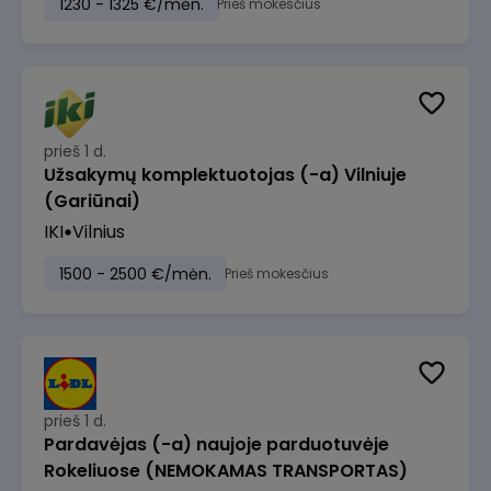
1230 - 1325 €/mėn.
Prieš mokesčius
prieš 1 d.
Užsakymų komplektuotojas (-a) Vilniuje
(Gariūnai)
IKI
Vilnius
1500 - 2500 €/mėn.
Prieš mokesčius
prieš 1 d.
Pardavėjas (-a) naujoje parduotuvėje
Rokeliuose (NEMOKAMAS TRANSPORTAS)