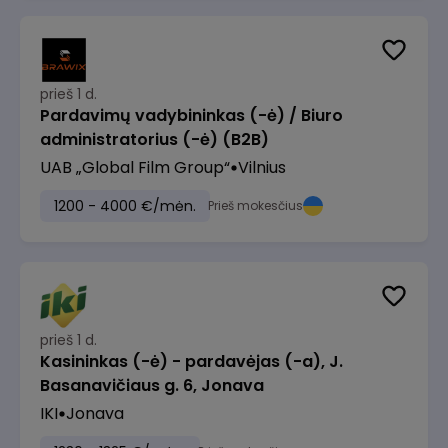
prieš 1 d.
Pardavimų vadybininkas (-ė) / Biuro
administratorius (-ė) (B2B)
UAB „Global Film Group“
Vilnius
1200 - 4000 €/mėn.
Prieš mokesčius
prieš 1 d.
Kasininkas (-ė) - pardavėjas (-a), J.
Basanavičiaus g. 6, Jonava
IKI
Jonava