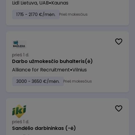
Lidl Lietuva, UAB
Kaunas
1715 - 2170 €/mėn.
Prieš mokesčius
prieš 1 d.
Darbo užmokesčio buhalteris(ė)
Alliance for Recruitment
Vilnius
3000 - 3650 €/mėn.
Prieš mokesčius
prieš 1 d.
Sandėlio darbininkas (-ė)