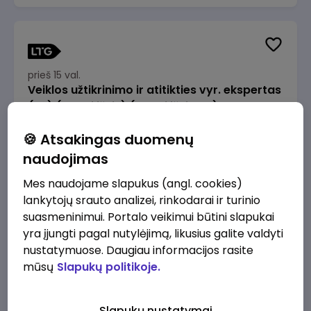
prieš 15 val.
Veiklos užtikrinimo ir atitikties vyr. ekspertas
(-ė) (Radviliškis) (Radviliškis, LT)
JSC Lithuanian Railways
Radviliškis
🍪 Atsakingas duomenų
2610 - 3910 €/mėn.
Prieš mokesčius
naudojimas
Mes naudojame slapukus (angl. cookies)
lankytojų srauto analizei, rinkodarai ir turinio
suasmeninimui. Portalo veikimui būtini slapukai
yra įjungti pagal nutylėjimą, likusius galite valdyti
prieš 15 val.
nustatymuose. Daugiau informacijos rasite
Veiklos užtikrinimo ir atitikties vyr. ekspertas
mūsų
Slapukų politikoje.
(-ė) (Kaunas) (Kaunas, LT)
JSC Lithuanian Railways
Kaunas
Slapukų nustatymai