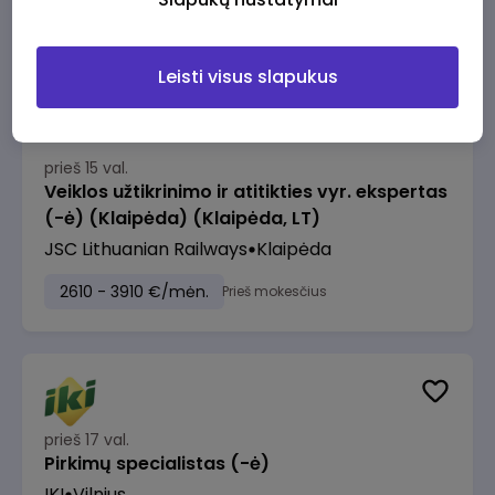
2610 - 3910 €/mėn.
Prieš mokesčius
Leisti visus slapukus
prieš 15 val.
Veiklos užtikrinimo ir atitikties vyr. ekspertas
(-ė) (Klaipėda) (Klaipėda, LT)
JSC Lithuanian Railways
Klaipėda
2610 - 3910 €/mėn.
Prieš mokesčius
prieš 17 val.
Pirkimų specialistas (-ė)
IKI
Vilnius