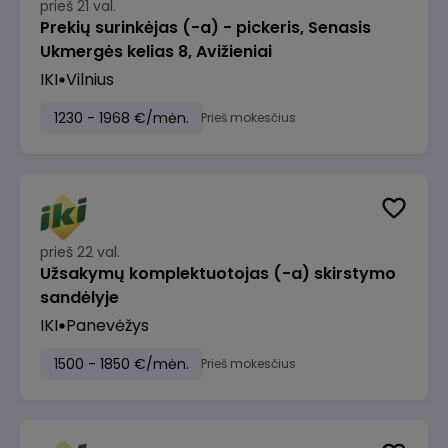
prieš 21 val.
Prekių surinkėjas (-a) - pickeris, Senasis
Ukmergės kelias 8, Avižieniai
IKI
Vilnius
1230 - 1968 €/mėn.
Prieš mokesčius
prieš 22 val.
Užsakymų komplektuotojas (-a) skirstymo
sandėlyje
IKI
Panevėžys
1500 - 1850 €/mėn.
Prieš mokesčius