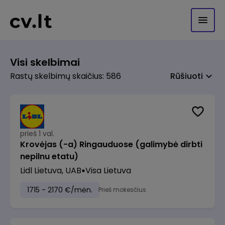
Visi skelbimai
Rastų skelbimų skaičius: 586
Rūšiuoti
prieš 1 val.
Krovėjas (-a) Ringauduose (galimybė dirbti
nepilnu etatu)
Lidl Lietuva, UAB
Visa Lietuva
1715 - 2170 €/mėn.
Prieš mokesčius