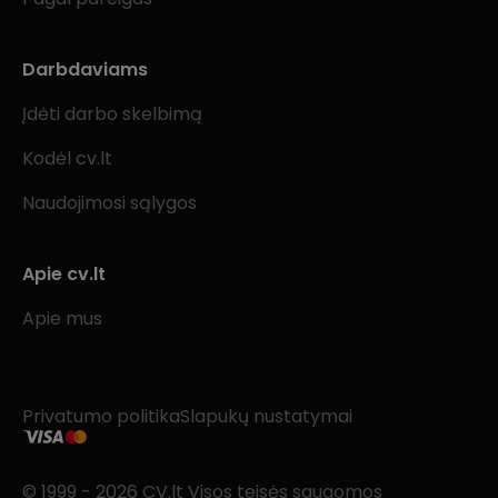
Darbdaviams
Įdėti darbo skelbimą
Kodėl cv.lt
Naudojimosi sąlygos
Apie cv.lt
Apie mus
Privatumo politika
Slapukų nustatymai
© 1999 - 2026 CV.lt Visos teisės saugomos