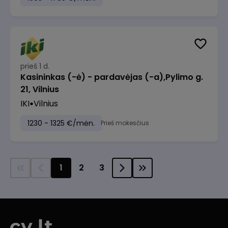
prieš 1 d.
Kasininkas (-ė) - pardavėjas (-a),Pylimo g.
21, Vilnius
IKI
Vilnius
1230 - 1325 €/mėn.
Prieš mokesčius
1
2
3