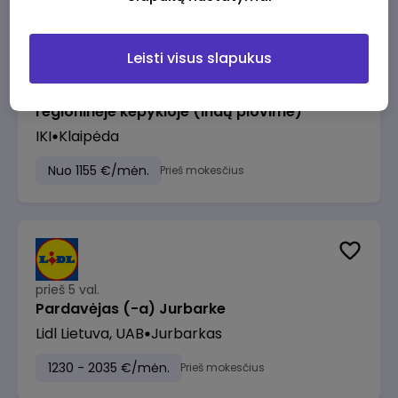
Leisti visus slapukus
prieš 3 val.
Pagalbinis darbuotojas (-a) Klaipėdos
regioninėje kepykloje (indų plovime)
IKI
Klaipėda
Nuo 1155 €/mėn.
Prieš mokesčius
prieš 5 val.
Pardavėjas (-a) Jurbarke
Lidl Lietuva, UAB
Jurbarkas
1230 - 2035 €/mėn.
Prieš mokesčius