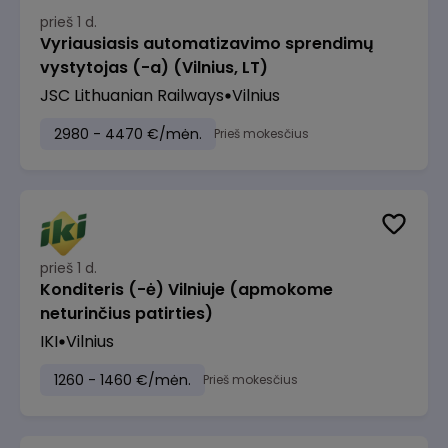
prieš 1 d.
Vyriausiasis automatizavimo sprendimų
vystytojas (-a) (Vilnius, LT)
JSC Lithuanian Railways
Vilnius
2980 - 4470 €/mėn.
Prieš mokesčius
prieš 1 d.
Konditeris (-ė) Vilniuje (apmokome
neturinčius patirties)
IKI
Vilnius
1260 - 1460 €/mėn.
Prieš mokesčius