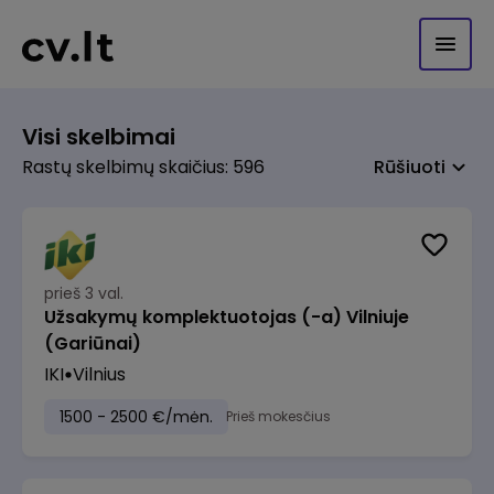
Visi skelbimai
Rastų skelbimų skaičius: 596
Rūšiuoti
prieš 3 val.
Užsakymų komplektuotojas (-a) Vilniuje
(Gariūnai)
IKI
Vilnius
1500 - 2500 €/mėn.
Prieš mokesčius