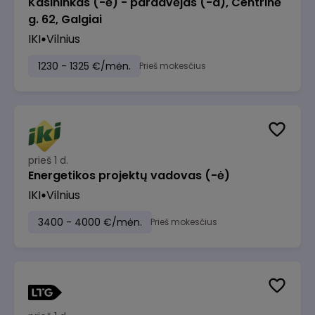
Kasininkas (-ė) - pardavėjas (-a), Centrinė
g. 62, Galgiai
IKI
Vilnius
1230 - 1325 €/mėn.
Prieš mokesčius
prieš 1 d.
Energetikos projektų vadovas (-ė)
IKI
Vilnius
3400 - 4000 €/mėn.
Prieš mokesčius