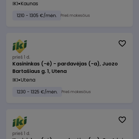
IKI
Kaunas
1210 - 1305 €/mėn.
Prieš mokesčius
prieš 1 d.
Kasininkas (-ė) - pardavėjas (-a), Juozo
Bartašiaus g. 1, Utena
IKI
Utena
1230 - 1325 €/mėn.
Prieš mokesčius
prieš 1 d.