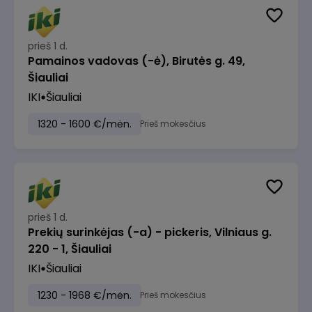
prieš 1 d.
Pamainos vadovas (-ė), Birutės g. 49,
Šiauliai
IKI
Šiauliai
1320 - 1600 €/mėn.
Prieš mokesčius
prieš 1 d.
Prekių surinkėjas (-a) - pickeris, Vilniaus g.
220 - 1, Šiauliai
IKI
Šiauliai
1230 - 1968 €/mėn.
Prieš mokesčius