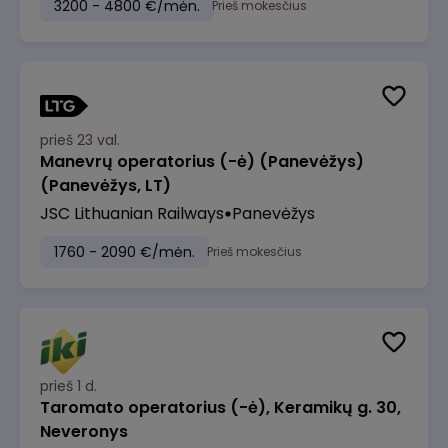
3200 - 4800 €/mėn.
Prieš mokesčius
prieš 23 val.
Manevrų operatorius (-ė) (Panevėžys)
(Panevėžys, LT)
JSC Lithuanian Railways
Panevėžys
1760 - 2090 €/mėn.
Prieš mokesčius
prieš 1 d.
Taromato operatorius (-ė), Keramikų g. 30,
Neveronys