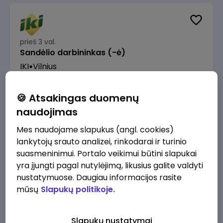
prieš 3 val.
Sandėlio darbininkas (-ė)
IKI
Vilnius
Nuo 1280 €/mėn.
Prieš mokesčius
🍪 Atsakingas duomenų
naudojimas
Mes naudojame slapukus (angl. cookies)
lankytojų srauto analizei, rinkodarai ir turinio
prieš 3 val.
suasmeninimui. Portalo veikimui būtini slapukai
Prekybos procesų specialistas (-ė)
yra įjungti pagal nutylėjimą, likusius galite valdyti
IKI
Vilnius
nustatymuose. Daugiau informacijos rasite
mūsų
Slapukų politikoje.
2200 - 2500 €/mėn.
Prieš mokesčius
Slapukų nustatymai