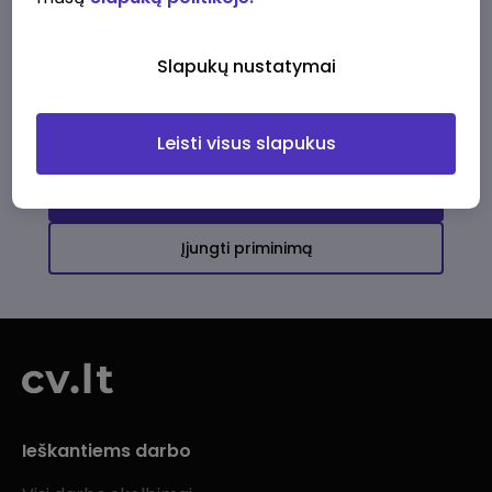
Ši įmonė kol kas neturi aktyvių
darbo pasiūlymų
Slapukų nustatymai
Daugiau darbo pasiūlymų jums!
Leisti visus slapukus
Žiūrėti visus skelbimus
Įjungti priminimą
Ieškantiems darbo