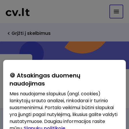
Grįžti į skelbimus
🍪 Atsakingas duomenų
naudojimas
VINGĖS LOGISTIKA, UAB
Mes naudojame slapukus (angl. cookies)
lankytojų srauto analizei, rinkodarai ir turinio
suasmeninimui. Portalo veikimui būtini slapukai
yra įjungti pagal nutylėjimą, likusius galite valdyti
Darbo pasiūlymai
Apie mus
Privalumai
nustatymuose. Daugiau informacijos rasite
mūsų
Slapukų politikoje.