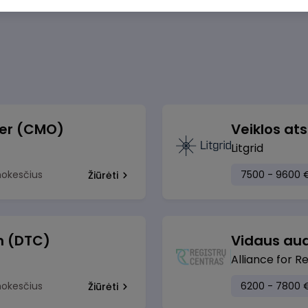
cer (CMO)
Litgrid
mokesčius
7500 - 9600 
Žiūrėti
h (DTC)
Vidaus aud
Alliance for R
mokesčius
6200 - 7800 
Žiūrėti