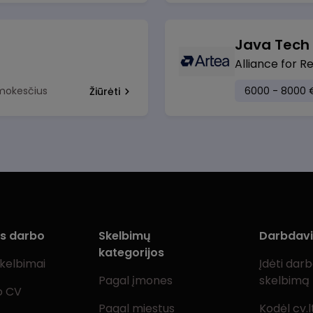
Java Tech
Alliance for R
 mokesčius
6000 - 8000 
Žiūrėti
ms darbo
Skelbimų
Darbdav
kategorijos
skelbimai
Įdėti dar
Pagal įmones
skelbimą
o CV
Pagal miestus
Kodėl cv.l