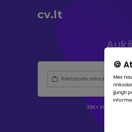
Aukš
🍪 
Mes naud
rinkodar
įjungti 
informa
30K+ klubas - didž