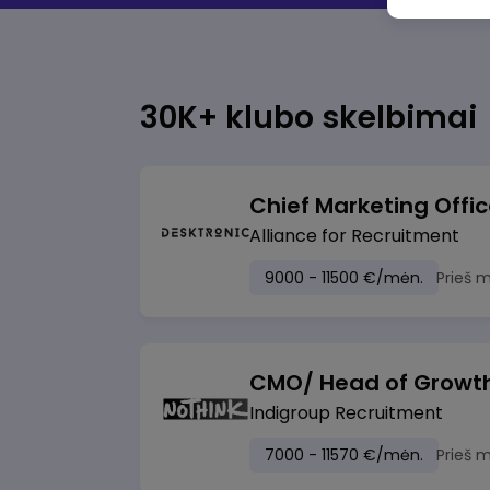
30K+ klubo skelbimai
Chief Marketing Offi
Alliance for Recruitment
9000 - 11500 €/mėn.
Prieš 
CMO/ Head of Growt
Indigroup Recruitment
7000 - 11570 €/mėn.
Prieš 