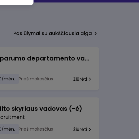
Pasiūlymai su aukščiausia alga
Veiklos atsparumo departamento vadovė (-as)
€/mėn.
Prieš mokesčius
Žiūrėti
ito skyriaus vadovas (-ė)
ecruitment
€/mėn.
Prieš mokesčius
Žiūrėti