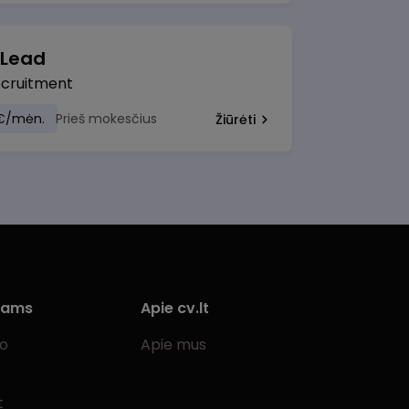
 Lead
ecruitment
€/mėn.
Prieš mokesčius
Žiūrėti
iams
Apie cv.lt
bo
Apie mus
t