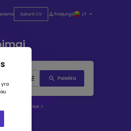
aviams
Sukurti CV
Prisijungti
LT
bimai
as
tis
Paieška
i yra
iau
eruoti skelbimus