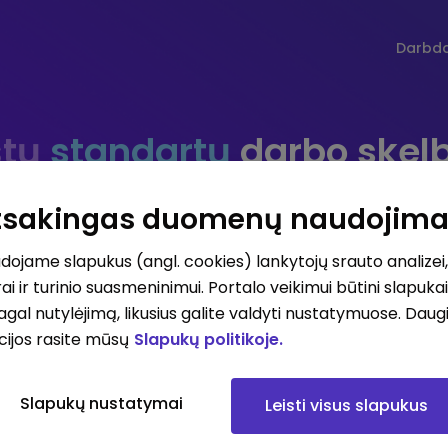
Darbd
tų
standartų
darbo skel
Atsakingas duomenų naudojim
ojame slapukus (angl. cookies) lankytojų srauto analizei,
Darbo vieta
Darbo sri
ai ir turinio suasmeninimui. Portalo veikimui būtini slapuka
pagal nutylėjimą, likusius galite valdyti nustatymuose. Daug
cijos rasite mūsų
Slapukų politikoje.
iausių atlyginimų skelbimai
Visi skelbimai
Prenum
Slapukų nustatymai
Leisti visus slapukus