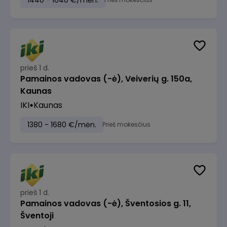
1440 - 1640 €/mėn.
prieš 1 d.
Pamainos vadovas (-ė), Veiverių g. 150a,
Kaunas
IKI
Kaunas
1380 - 1680 €/mėn.
Prieš mokesčius
prieš 1 d.
Pamainos vadovas (-ė), Šventosios g. 11,
Šventoji