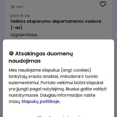
prieš 16 val.
Veiklos atsparumo departamento vadovė
(-as)
Litgrid
Vilnius
7500 - 9600 €/mėn.
Prieš mokesčius
🍪 Atsakingas duomenų
naudojimas
Mes naudojame slapukus (angl. cookies)
lankytojų srauto analizei, rinkodarai ir turinio
prieš 18 val.
suasmeninimui. Portalo veikimui būtini slapukai
Enterprise Risk Manager (Vilnius, LT)
yra įjungti pagal nutylėjimą, likusius galite valdyti
JSC Lithuanian Railways
Vilnius
nustatymuose. Daugiau informacijos rasite
mūsų
Slapukų politikoje.
3200 - 4800 €/mėn.
Prieš mokesčius