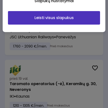
Slapukų nustatymai
Leisti visus slapukus
prieš 18 val.
Manevrų operatorius (-ė) (Panevėžys)
(Panevėžys, LT)
JSC Lithuanian Railways
Panevėžys
1760 - 2090 €/mėn.
Prieš mokesčius
prieš 19 val.
Taromato operatorius (-ė), Keramikų g. 30,
Neveronys
IKI
Kaunas
1210 - 1305 €/mėn.
Prieš mokesčius