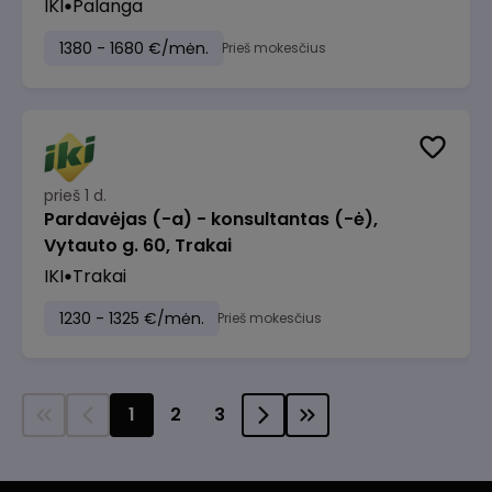
IKI
Palanga
1380 - 1680 €/mėn.
Prieš mokesčius
prieš 1 d.
Pardavėjas (-a) - konsultantas (-ė),
Vytauto g. 60, Trakai
IKI
Trakai
1230 - 1325 €/mėn.
Prieš mokesčius
1
2
3