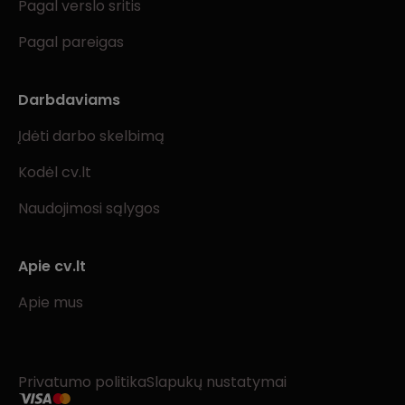
Pagal verslo sritis
Pagal pareigas
Darbdaviams
Įdėti darbo skelbimą
Kodėl cv.lt
Naudojimosi sąlygos
Apie cv.lt
Apie mus
Privatumo politika
Slapukų nustatymai