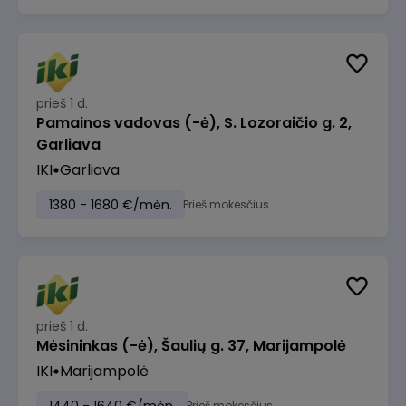
prieš 1 d.
Pamainos vadovas (-ė), S. Lozoraičio g. 2,
Garliava
IKI
Garliava
1380 - 1680 €/mėn.
Prieš mokesčius
prieš 1 d.
Mėsininkas (-ė), Šaulių g. 37, Marijampolė
IKI
Marijampolė
Prieš mokesčius