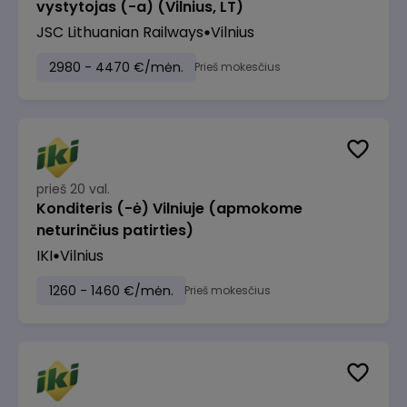
vystytojas (-a) (Vilnius, LT)
JSC Lithuanian Railways
Vilnius
2980 - 4470 €/mėn.
Prieš mokesčius
prieš 20 val.
Konditeris (-ė) Vilniuje (apmokome
neturinčius patirties)
IKI
Vilnius
1260 - 1460 €/mėn.
Prieš mokesčius