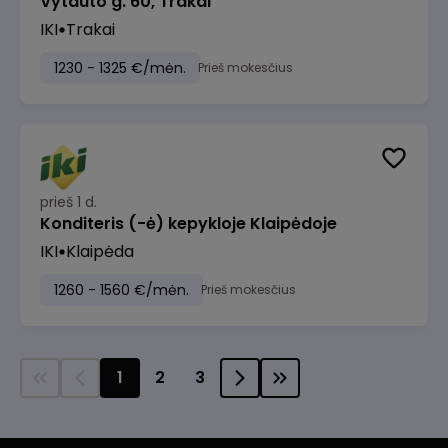
Vytauto g. 60, Trakai
IKI
Trakai
1230 - 1325 €/mėn.
Prieš mokesčius
prieš 1 d.
Konditeris (-ė) kepykloje Klaipėdoje
IKI
Klaipėda
1260 - 1560 €/mėn.
Prieš mokesčius
1
2
3