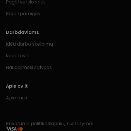
Pagal verslo sritis
Pagal pareigas
Darbdaviams
Įdėti darbo skelbimą
Kodėl cv.lt
Naudojimosi sąlygos
Apie cv.lt
Apie mus
Privatumo politika
Slapukų nustatymai