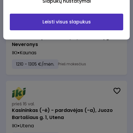
Slapukų nustatymai
Leisti visus slapukus
prieš 16 val.
Taromato operatorius (-ė), Keramikų g. 30,
Neveronys
IKI
Kaunas
1210 - 1305 €/mėn.
Prieš mokesčius
prieš 16 val.
Kasininkas (-ė) - pardavėjas (-a), Juozo
Bartašiaus g. 1, Utena
IKI
Utena