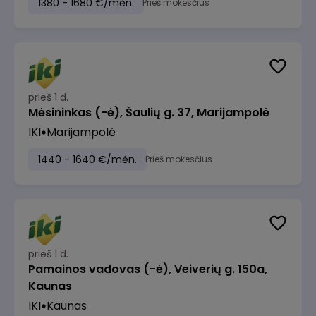
1380 - 1680 €/mėn.
Prieš mokesčius
prieš 1 d.
Mėsininkas (-ė), Šaulių g. 37, Marijampolė
IKI
Marijampolė
1440 - 1640 €/mėn.
Prieš mokesčius
prieš 1 d.
Pamainos vadovas (-ė), Veiverių g. 150a,
Kaunas
IKI
Kaunas