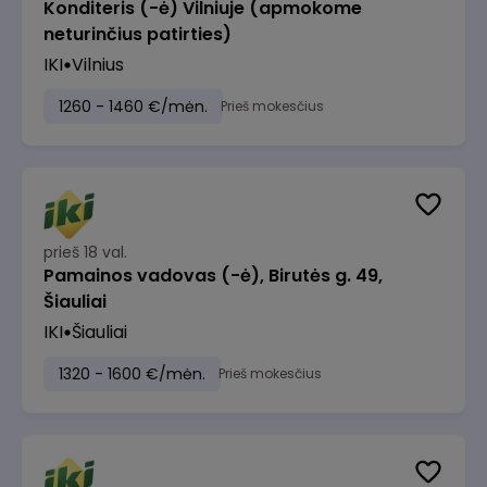
Konditeris (-ė) Vilniuje (apmokome
neturinčius patirties)
IKI
Vilnius
1260 - 1460 €/mėn.
Prieš mokesčius
prieš 18 val.
Pamainos vadovas (-ė), Birutės g. 49,
Šiauliai
IKI
Šiauliai
1320 - 1600 €/mėn.
Prieš mokesčius