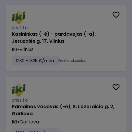
prieš 1 d.
Kasininkas (-ė) - pardavėjas (-a),
Jeruzalės g. 17, Vilnius
IKI
Vilnius
1230 - 1325 €/mėn.
Prieš mokesčius
prieš 1 d.
Pamainos vadovas (-ė), S. Lozoraičio g. 2,
Garliava
IKI
Garliava