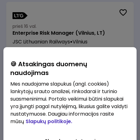
prieš 16 val.
Enterprise Risk Manager (Vilnius, LT)
JSC Lithuanian Railways
Vilnius
3200 - 4800 €/mėn.
Prieš mokesčius
🍪 Atsakingas duomenų
naudojimas
Mes naudojame slapukus (angl. cookies)
lankytojų srauto analizei, rinkodarai ir turinio
prieš 16 val.
suasmeninimui. Portalo veikimui būtini slapukai
Manevrų operatorius (-ė) (Panevėžys)
yra įjungti pagal nutylėjimą, likusius galite valdyti
(Panevėžys, LT)
nustatymuose. Daugiau informacijos rasite
JSC Lithuanian Railways
Panevėžys
mūsų
Slapukų politikoje.
1760 - 2090 €/mėn.
Prieš mokesčius