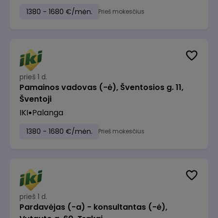
1380 - 1680 €/mėn.
Prieš mokesčius
prieš 1 d.
Pamainos vadovas (-ė), Šventosios g. 11,
Šventoji
IKI
Palanga
1380 - 1680 €/mėn.
Prieš mokesčius
prieš 1 d.
Pardavėjas (-a) - konsultantas (-ė),