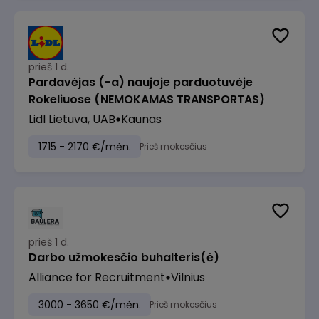
prieš 1 d.
Pardavėjas (-a) naujoje parduotuvėje
Rokeliuose (NEMOKAMAS TRANSPORTAS)
Lidl Lietuva, UAB
Kaunas
1715 - 2170 €/mėn.
Prieš mokesčius
prieš 1 d.
Darbo užmokesčio buhalteris(ė)
Alliance for Recruitment
Vilnius
3000 - 3650 €/mėn.
Prieš mokesčius