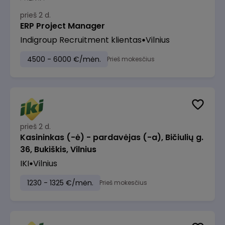
prieš 2 d.
ERP Project Manager
Indigroup Recruitment klientas
Vilnius
4500 - 6000 €/mėn.
Prieš mokesčius
prieš 2 d.
Kasininkas (-ė) - pardavėjas (-a), Bičiulių g.
36, Bukiškis, Vilnius
IKI
Vilnius
1230 - 1325 €/mėn.
Prieš mokesčius