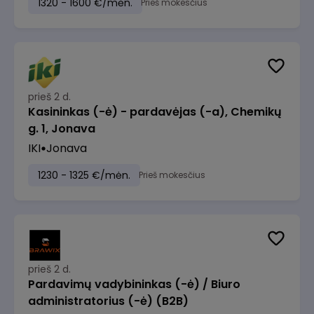
1320 - 1600 €/mėn.
Prieš mokesčius
prieš 2 d.
Kasininkas (-ė) - pardavėjas (-a), Chemikų
g. 1, Jonava
IKI
Jonava
1230 - 1325 €/mėn.
Prieš mokesčius
prieš 2 d.
Pardavimų vadybininkas (-ė) / Biuro
administratorius (-ė) (B2B)