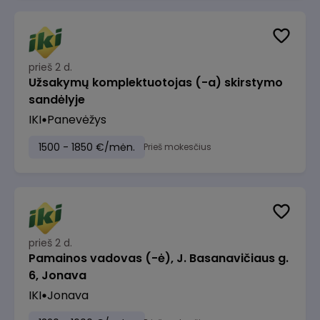
prieš 2 d.
Užsakymų komplektuotojas (-a) skirstymo
sandėlyje
IKI
Panevėžys
1500 - 1850 €/mėn.
Prieš mokesčius
prieš 2 d.
Pamainos vadovas (-ė), J. Basanavičiaus g.
6, Jonava
IKI
Jonava