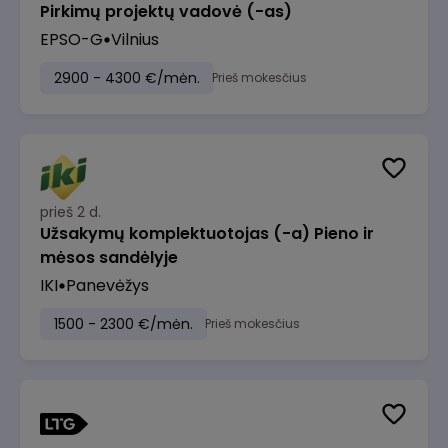
Pirkimų projektų vadovė (-as)
EPSO-G
Vilnius
2900 - 4300 €/mėn.
Prieš mokesčius
prieš 2 d.
Užsakymų komplektuotojas (-a) Pieno ir
mėsos sandėlyje
IKI
Panevėžys
1500 - 2300 €/mėn.
Prieš mokesčius