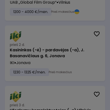
UAB „Global Film Group“
Vilnius
1200 - 4000 €/mėn.
Prieš mokesčius
prieš 2 d.
Kasininkas (-ė) - pardavėjas (-a), J.
Basanavičiaus g. 6, Jonava
IKI
Jonava
1230 - 1325 €/mėn.
Prieš mokesčius
prieš 3 d.