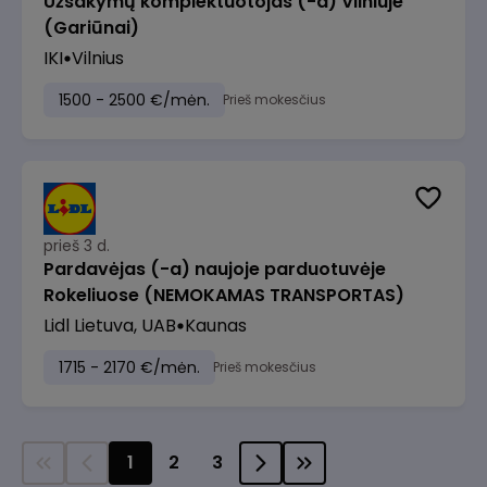
Užsakymų komplektuotojas (-a) Vilniuje
(Gariūnai)
IKI
Vilnius
1500 - 2500 €/mėn.
Prieš mokesčius
prieš 3 d.
Pardavėjas (-a) naujoje parduotuvėje
Rokeliuose (NEMOKAMAS TRANSPORTAS)
Lidl Lietuva, UAB
Kaunas
1715 - 2170 €/mėn.
Prieš mokesčius
1
2
3