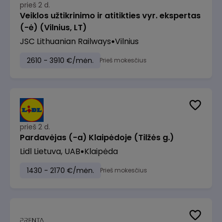
prieš 2 d.
Veiklos užtikrinimo ir atitikties vyr. ekspertas
(-ė) (Vilnius, LT)
JSC Lithuanian Railways
Vilnius
2610 - 3910 €/mėn.
Prieš mokesčius
prieš 2 d.
Pardavėjas (-a) Klaipėdoje (Tilžės g.)
Lidl Lietuva, UAB
Klaipėda
1430 - 2170 €/mėn.
Prieš mokesčius