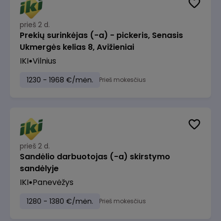
prieš 2 d.
Prekių surinkėjas (-a) - pickeris, Senasis
Ukmergės kelias 8, Avižieniai
IKI
Vilnius
1230 - 1968 €/mėn.
Prieš mokesčius
prieš 2 d.
Sandėlio darbuotojas (-a) skirstymo
sandėlyje
IKI
Panevėžys
1280 - 1380 €/mėn.
Prieš mokesčius