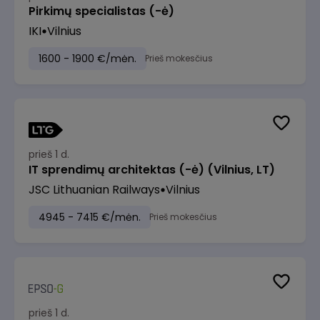
Pirkimų specialistas (-ė)
IKI
Vilnius
1600 - 1900 €/mėn.
Prieš mokesčius
prieš 1 d.
IT sprendimų architektas (-ė) (Vilnius, LT)
JSC Lithuanian Railways
Vilnius
4945 - 7415 €/mėn.
Prieš mokesčius
prieš 1 d.