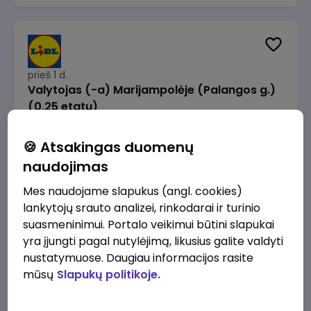
prieš 1 d.
Valytojas (-a) Marijampolėje (Palangos g.)
(0,25 etatu)
Lidl Lietuva, UAB
Marijampolė
🍪 Atsakingas duomenų
289 - 337 €/mėn.
Prieš mokesčius
naudojimas
Mes naudojame slapukus (angl. cookies)
lankytojų srauto analizei, rinkodarai ir turinio
suasmeninimui. Portalo veikimui būtini slapukai
yra įjungti pagal nutylėjimą, likusius galite valdyti
prieš 1 d.
nustatymuose. Daugiau informacijos rasite
Talent Development Project Manager (fixed
mūsų
Slapukų politikoje.
term - 1.5 years)
Lidl Lietuva, UAB
Vilnius