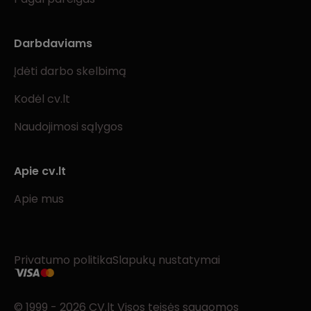
Darbdaviams
Įdėti darbo skelbimą
Kodėl cv.lt
Naudojimosi sąlygos
Apie cv.lt
Apie mus
Privatumo politika
Slapukų nustatymai
© 1999 - 2026 CV.lt Visos teisės saugomos