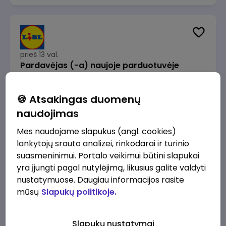
prieš 13 val.
Pardavėjas (-a) naujoje parduotuvėje
Rokeliuose (NEMOKAMAS TRANSPORTAS)
Lidl Lietuva, UAB
Kaunas
🍪 Atsakingas duomenų
1715 - 2170 €/mėn.
Prieš mokesčius
naudojimas
Mes naudojame slapukus (angl. cookies)
lankytojų srauto analizei, rinkodarai ir turinio
suasmeninimui. Portalo veikimui būtini slapukai
yra įjungti pagal nutylėjimą, likusius galite valdyti
prieš 13 val.
nustatymuose. Daugiau informacijos rasite
Darbo užmokesčio buhalteris(ė)
mūsų
Slapukų politikoje.
Alliance for Recruitment
Vilnius
3000 - 3650 €/mėn.
Slapukų nustatymai
Prieš mokesčius