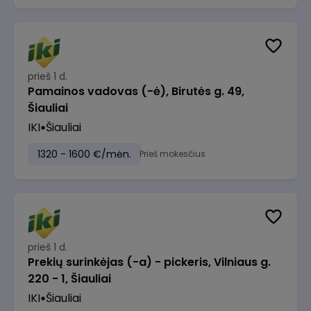
prieš 1 d.
Pamainos vadovas (-ė), Birutės g. 49,
Šiauliai
IKI
Šiauliai
1320 - 1600 €/mėn.
Prieš mokesčius
prieš 1 d.
Prekių surinkėjas (-a) - pickeris, Vilniaus g.
220 - 1, Šiauliai
IKI
Šiauliai