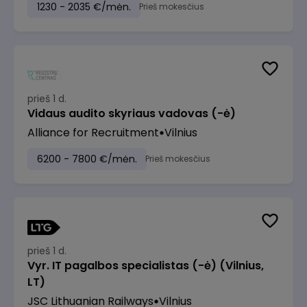
1230 - 2035 €/mėn.
Prieš mokesčius
prieš 1 d.
Vidaus audito skyriaus vadovas (-ė)
Alliance for Recruitment
Vilnius
6200 - 7800 €/mėn.
Prieš mokesčius
prieš 1 d.
Vyr. IT pagalbos specialistas (-ė) (Vilnius,
LT)
JSC Lithuanian Railways
Vilnius