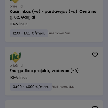
prieš 1 d.
Kasininkas (-ė) - pardavėjas (-a), Centrinė
g. 62, Galgiai
IKI
Vilnius
1230 - 1325 €/mėn.
Prieš mokesčius
prieš 1 d.
Energetikos projektų vadovas (-ė)
IKI
Vilnius
3400 - 4000 €/mėn.
Prieš mokesčius