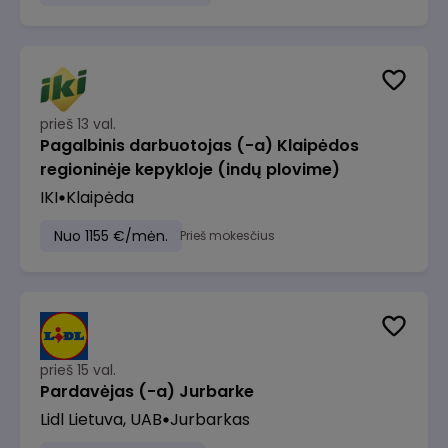
prieš 13 val.
Pagalbinis darbuotojas (-a) Klaipėdos
regioninėje kepykloje (indų plovime)
IKI
Klaipėda
Nuo 1155 €/mėn.
Prieš mokesčius
prieš 15 val.
Pardavėjas (-a) Jurbarke
Lidl Lietuva, UAB
Jurbarkas