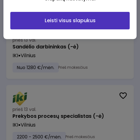
Leisti visus slapukus
prieš 13 val.
Sandėlio darbininkas (-ė)
IKI
Vilnius
Nuo 1280 €/mėn.
Prieš mokesčius
prieš 13 val.
Prekybos procesų specialistas (-ė)
IKI
Vilnius
2200 - 2500 €/mėn.
Prieš mokesčius