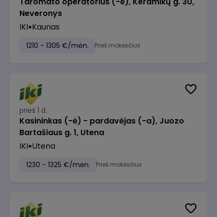
Taromato operatorius (-ė), Keramikų g. 30,
Neveronys
IKI
Kaunas
1210 - 1305 €/mėn.
Prieš mokesčius
prieš 1 d.
Kasininkas (-ė) - pardavėjas (-a), Juozo
Bartašiaus g. 1, Utena
IKI
Utena
1230 - 1325 €/mėn.
Prieš mokesčius