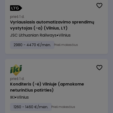
prieš 1 d.
Vyriausiasis automatizavimo sprendimų
vystytojas (-a) (Vilnius, LT)
JSC Lithuanian Railways
Vilnius
2980 - 4470 €/mėn.
Prieš mokesčius
prieš 1 d.
Konditeris (-ė) Vilniuje (apmokome
neturinčius patirties)
IKI
Vilnius
1260 - 1460 €/mėn.
Prieš mokesčius