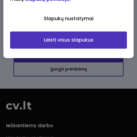
Ši įmonė kol kas neturi aktyvių
darbo pasiūlymų
Slapukų nustatymai
Daugiau darbo pasiūlymų jums!
Leisti visus slapukus
Žiūrėti visus skelbimus
Įjungti priminimą
Ieškantiems darbo