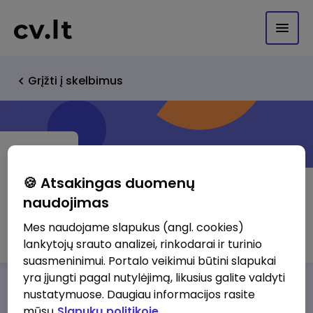
Grįžti į skelbimus
🍪 Atsakingas duomenų
naudojimas
Coretech lt UAB
Mes naudojame slapukus (angl. cookies)
lankytojų srauto analizei, rinkodarai ir turinio
suasmeninimui. Portalo veikimui būtini slapukai
yra įjungti pagal nutylėjimą, likusius galite valdyti
Darbo pasiūlymai
Apie mus
Privalumai
nustatymuose. Daugiau informacijos rasite
mūsų
Slapukų politikoje.