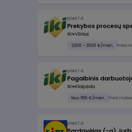
prieš 1 d.
Prekybos procesų spe
IKI
Vilnius
2200 - 2500 €/mėn.
Prieš 
prieš 1 d.
IKI
Klaipėda
Nuo 1155 €/mėn.
Prieš moke
prieš 1 d.
Pardavėjas (-a) Jurb