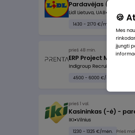
Pardavėjas (-a) Klaip
Lidl Lietuva, UAB
Klaipėda
🍪 
1430 - 2170 €/mėn.
Prieš m
Mes naud
rinkodar
įjungti 
prieš 48 min.
informa
ERP Project Manager
Indigroup Recruitment klien
4500 - 6000 €/mėn.
Prieš 
prieš 1 val.
IKI
Vilnius
1230 - 1325 €/mėn.
Prieš mo