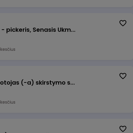
Prekių surinkėjas (-a) - pickeris, Senasis Ukmergės kelias 8, Avižieniai
okesčius
Užsakymų komplektuotojas (-a) skirstymo sandėlyje
okesčius