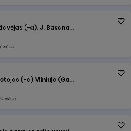
Kasininkas (-ė) - pardavėjas (-a), J. Basanavičiaus g. 6, Jonava
kesčius
Užsakymų komplektuotojas (-a) Vilniuje (Gariūnai)
okesčius