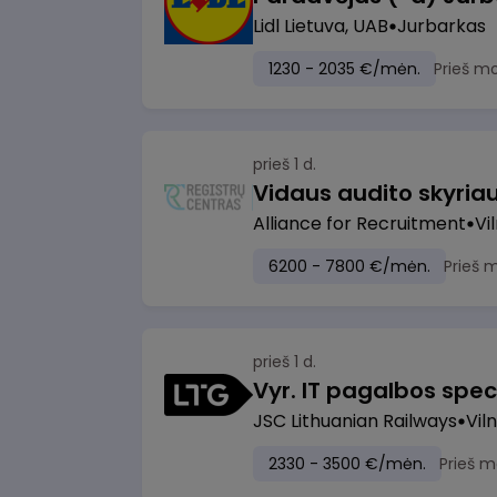
Lidl Lietuva, UAB
Jurbarkas
1230 - 2035 €/mėn.
Prieš m
prieš 1 d.
Vidaus audito skyria
Alliance for Recruitment
Vi
6200 - 7800 €/mėn.
Prieš 
prieš 1 d.
Vyr. IT pagalbos speci
JSC Lithuanian Railways
Viln
2330 - 3500 €/mėn.
Prieš m