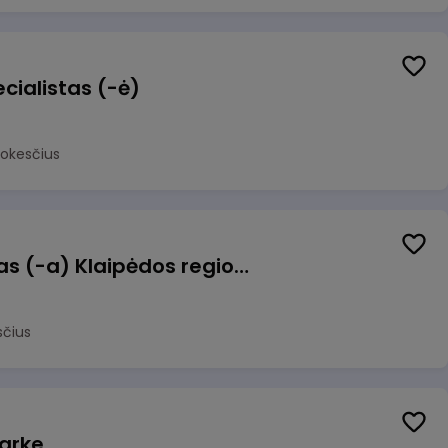
cialistas (-ė)
mokesčius
Pagalbinis darbuotojas (-a) Klaipėdos regioninėje kepykloje (indų plovime)
sčius
arke