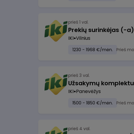
prieš 1 val.
IKI
Vilnius
1230 - 1968 €/mėn.
Prieš m
prieš 3 val.
IKI
Panevėžys
1500 - 1850 €/mėn.
Prieš m
prieš 4 val.