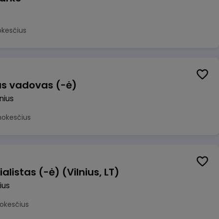
okesčius
us vadovas (-ė)
lnius
mokesčius
alistas (-ė) (Vilnius, LT)
ius
okesčius