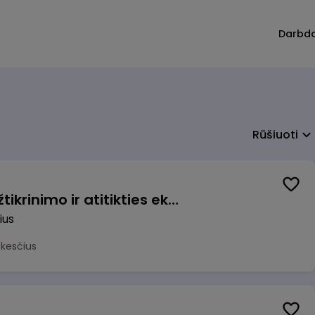
Darbd
Rūšiuoti
Vyriausiasis veiklos užtikrinimo ir atitikties ekspertas (-ė) (Vilnius, LT)
ius
okesčius