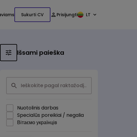
aviams
Sukurti CV
Prisijungti
LT
Išsami paieška
Nuotolinis darbas
Specialūs poreikiai / negalia
Вітаємо українців