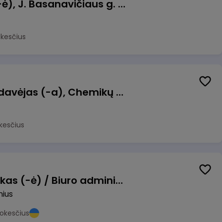
Pamainos vadovas (-ė), J. Basanavičiaus g. 6, Jonava
okesčius
Kasininkas (-ė) - pardavėjas (-a), Chemikų g. 1, Jonava
kesčius
Pardavimų vadybininkas (-ė) / Biuro administratorius (-ė) (B2B)
nius
okesčius