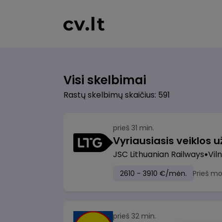
Visi skelbimai
Rastų skelbimų skaičius: 591
prieš 31 min.
JSC Lithuanian Railways
Viln
2610 - 3910 €/mėn.
Prieš m
prieš 32 min.