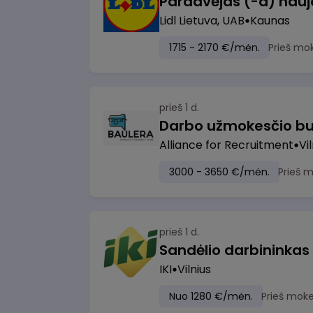
Lidl Lietuva, UAB
Kaunas
1715 - 2170 €/mėn.
Prieš mo
prieš 1 d.
Darbo užmokesčio bu
Alliance for Recruitment
Vi
3000 - 3650 €/mėn.
Prieš 
prieš 1 d.
Sandėlio darbininkas
IKI
Vilnius
Nuo 1280 €/mėn.
Prieš moke