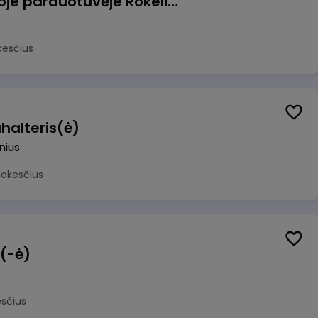
Pardavėjas (-a) naujoje parduotuvėje Rokeliuose (NEMOKAMAS TRANSPORTAS)
kesčius
halteris(ė)
lnius
mokesčius
 (-ė)
sčius