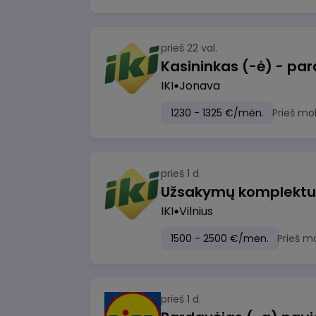
prieš 22 val.
IKI
Jonava
1230 - 1325 €/mėn.
Prieš mo
prieš 1 d.
IKI
Vilnius
1500 - 2500 €/mėn.
Prieš m
prieš 1 d.