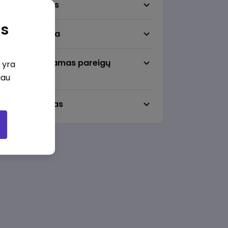
Darbo sritis
as
Darbo vieta
Pageidaujamas pareigų
i yra
lygmuo
iau
Darbo laikas