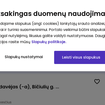
ėdoje (Tilžės g.)
Atsakingas duomenų naudojim
okesčius
ojame slapukus (angl. cookies) lankytojų srauto analizei,
ai ir turinio suasmeninimui. Portalo veikimui būtini slapuka
pagal nutylėjimą, likusius galite valdyti nustatymuose. Daug
cijos rasite mūsų
Slapukų politikoje.
tas
Vilnius
Slapukų nustatymai
Leisti visus slapukus
mokesčius
Kasininkas (-ė) - pardavėjas (-a), Bičiulių g. 36, Bukiškis, Vilnius
kesčius