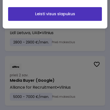
Leisti visus slapukus
prieš 1 sav.
Customer Insights &amp; Experience
Analyst
Lidl Lietuva, UAB
Vilnius
2800 - 2900 €/mėn.
Prieš mokesčius
prieš 2 sav.
Media Buyer (Google)
Alliance for Recruitment
Vilnius
5000 - 7000 €/mėn.
Prieš mokesčius