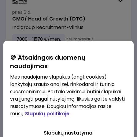
prieš 6 d.
CMO/ Head of Growth (DTC)
Indigroup Recruitment
Vilnius
7000 - 11570 €/mėn.
Prieš mokesčius
🍪 Atsakingas duomenų
naudojimas
Mes naudojame slapukus (angl. cookies)
prieš 1 sav.
lankytojų srauto analizei, rinkodarai ir turinio
Kategorijos vystymo vadovas (FMCG)
suasmeninimui. Portalo veikimui būtini slapukai
PRIMUM ESSE klientas MV Group Production
yra įjungti pagal nutylėjimą, likusius galite valdyti
Vilnius
nustatymuose. Daugiau informacijos rasite
mūsų
Slapukų politikoje.
Nuo 3200 €/mėn.
Prieš mokesčius
Slapukų nustatymai